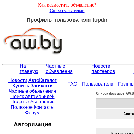
Как разместить объявление?
Связаться с нами
Профиль пользователя topdir
На
Частные
Новости
главную
объявления
партнеров
Новости
АвтоКаталог
FAQ
Пользователи
Групп
Купить Запчасти
Частные объявления
Список форумов АW.
Поиск автомобилей
Подать объявление
Полезное
Контакты
Форум
Авата
Авторизация
Как связатьс