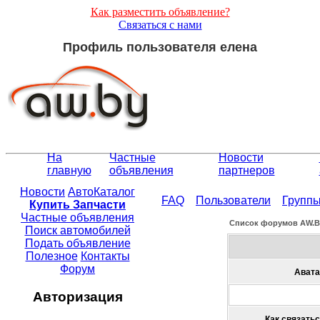
Как разместить объявление?
Связаться с нами
Профиль пользователя елена
На
Частные
Новости
главную
объявления
партнеров
Новости
АвтоКаталог
FAQ
Пользователи
Групп
Купить Запчасти
Частные объявления
Список форумов АW.
Поиск автомобилей
Подать объявление
Полезное
Контакты
Форум
Авата
Авторизация
Как связатьс