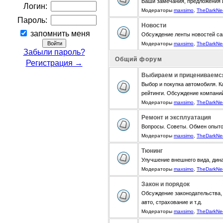
Ваши замечания, предложения 
Логин:
Модераторы
maxsimo
,
TheDarkNe
Пароль:
Новости
запомнить меня
Обсуждение ленты новостей са
Модераторы
maxsimo
,
TheDarkNe
Забыли пароль?
Общий форум
Регистрация →
Выбираем и прицениваемс
Выбор и покупка автомобиля. К
рейтинги. Обсуждение компани
Модераторы
maxsimo
,
TheDarkNe
Ремонт и эксплуатация
Вопросы. Советы. Обмен опыт
Модераторы
maxsimo
,
TheDarkNe
Тюнинг
Улучшение внешнего вида, дина
Модераторы
maxsimo
,
TheDarkNe
Закон и порядок
Обсуждение законодательства, 
авто, страхование и т.д.
Модераторы
maxsimo
,
TheDarkNe