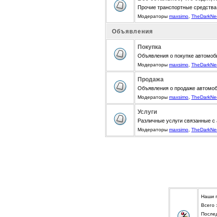
Прочие транспортные средства
Модераторы
maxsimo
,
TheDarkNe
Объявления
Покупка
Объявления о покупке автомоби
Модераторы
maxsimo
,
TheDarkNe
Продажа
Объявления о продаже автомоби
Модераторы
maxsimo
,
TheDarkNe
Услуги
Различные услуги связанные с
Модераторы
maxsimo
,
TheDarkNe
Наши 
Всего
После