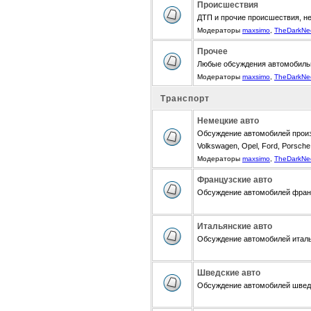
Происшествия
ДТП и прочие происшествия, н
Модераторы
maxsimo
,
TheDarkNe
Прочее
Любые обсуждения автомобиль
Модераторы
maxsimo
,
TheDarkNe
Транспорт
Немецкие авто
Обсуждение автомобилей произ
Volkswagen, Opel, Ford, Porsche,
Модераторы
maxsimo
,
TheDarkNe
Французские авто
Обсуждение автомобилей францу
Итальянские авто
Обсуждение автомобилей итальян
Шведские авто
Обсуждение автомобилей шведск