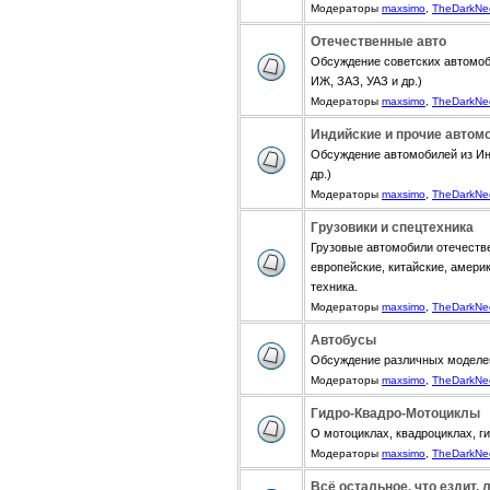
Модераторы
maxsimo
,
TheDarkNe
Отечественные авто
Обсуждение советских автомоб
ИЖ, ЗАЗ, УАЗ и др.)
Модераторы
maxsimo
,
TheDarkNe
Индийские и прочие автом
Обсуждение автомобилей из Инди
др.)
Модераторы
maxsimo
,
TheDarkNe
Грузовики и спецтехника
Грузовые автомобили отечестве
европейские, китайские, амери
техника.
Модераторы
maxsimo
,
TheDarkNe
Автобусы
Обсуждение различных моделе
Модераторы
maxsimo
,
TheDarkNe
Гидро-Квадро-Мотоциклы
О мотоциклах, квадроциклах, г
Модераторы
maxsimo
,
TheDarkNe
Всё остальное, что ездит, 