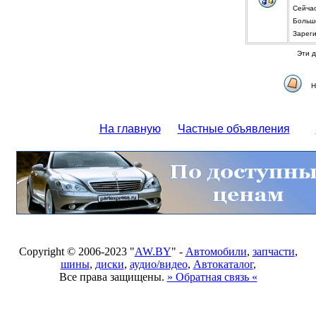
Сейча
Больше
Зарег
Эти д
Н
На главную
Частные объявления
Copyright © 2006-2023 "
AW.BY
" -
Автомобили
,
запчасти
,
шины
,
диски
,
аудио/видео
,
Автокаталог
,
Все права защищены.
» Обратная связь «