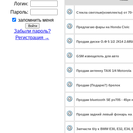
Логин:
Пароль:
Стекла светлые(комплекты) от 70-
запомнить меня
Предлагаю фары на Honda Civic
Забыли пароль?
Регистрация →
Продам диски О.Ф 5 1/2 JX14 2.685
GSM извещатель для авто
Продам антенну TAXI 1/4 Motorola
Продам (Подарю?) брелок
Продам bluetooth SE pv705 - 45уе
Продам задний левый фонарь на A
Запчасти б/у к BMW E30, E32, E34, E