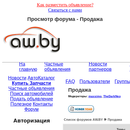
Как разместить объявление?
Связаться с нами
Просмотр форума - Продажа
На
Частные
Новости
главную
объявления
партнеров
Новости
АвтоКаталог
FAQ
Пользователи
Групп
Купить Запчасти
Частные объявления
Продажа
Поиск автомобилей
Модераторы:
maxsimo
,
TheDarkNeo
Подать объявление
Полезное
Контакты
Форум
»
Авторизация
Список форумов АW.BY
Продажа
Темы