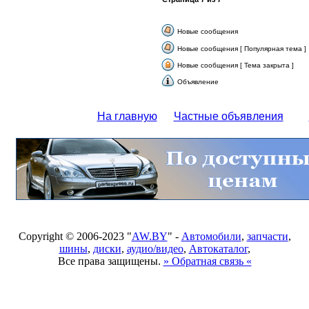
Новые сообщения
Новые сообщения [ Популярная тема ]
Новые сообщения [ Тема закрыта ]
Объявление
На главную
Частные объявления
Copyright © 2006-2023 "
AW.BY
" -
Автомобили
,
запчасти
,
шины
,
диски
,
аудио/видео
,
Автокаталог
,
Все права защищены.
» Обратная связь «