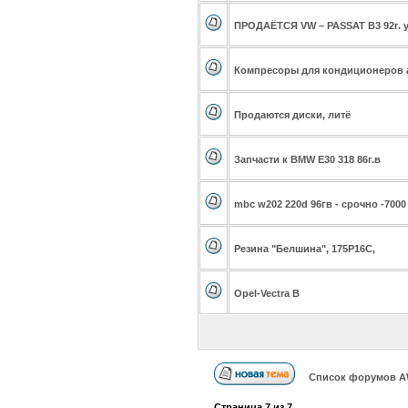
ПРОДАЁТСЯ VW – PASSAT В3 92г. у
Компресоры для кондиционеров 
Продаются диски, литё
Запчасти к BMW E30 318 86г.в
mbc w202 220d 96гв - срочно -7000
Резина "Белшина", 175Р16С,
Opel-Vectra B
Список форумов А
Страница
7
из
7