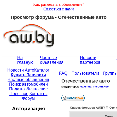
Как разместить объявление?
Связаться с нами
Просмотр форума - Отечественные авто
На
Частные
Новости
главную
объявления
партнеров
Новости
АвтоКаталог
FAQ
Пользователи
Групп
Купить Запчасти
Частные объявления
Отечественные авто
Поиск автомобилей
Модераторы:
maxsimo
,
TheDarkNeo
Подать объявление
Полезное
Контакты
Форум
»
Авторизация
Список форумов АW.BY
Отеч
Темы