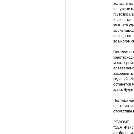
холмы, пус
попутные м
грузовики, 
и, лишь мин
км/ч. Что у
мурлыкающа
пальцы на 
во многом 
Осталась в
короткоходн
местах ремо
ерзает чемо
закреплять.
сидений об
останется м
здесь будет
Полтора час
протягивая 
отсутствие
РЕЗЮМЕ
"СЕАТ-Ивис
а с более 