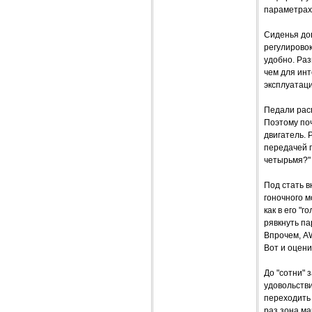
параметрах
Сиденья дов
регулировок
удобно. Ра
чем для инт
эксплуатаци
Педали расп
Поэтому поч
двигатель. 
передачей п
четырьмя?"
Под стать 
гоночного м
как в его "
рявкнуть п
Впрочем, AW
Вот и оцени
До "сотни" 
удовольстви
переходить 
раз зона ма