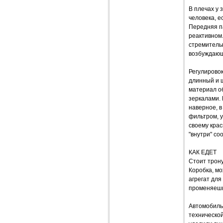
В плечах у 
человека, е
Передняя п
реактивном.
стремитель
возбуждающ
Регулировок
длинный и ш
материал о
зеркалами. 
наверное, в
фильтром, у
своему кра
"внутри" со
КАК ЕДЕТ
Стоит трону
Коробка, мо
агрегат для
променяешь
Автомобиль 
технической