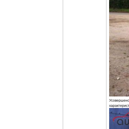
Усовершенст
характерис