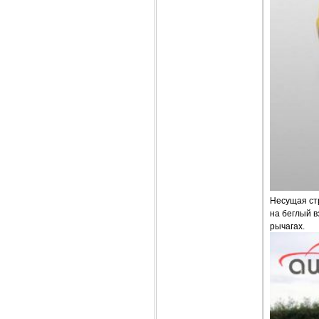
Несущая ст
на беглый в
рычагах.