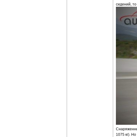
сидений, то
Снаряженный
1075 кг). Н