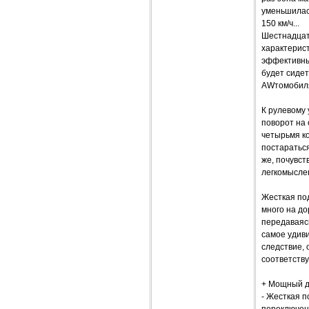
уменьшилась
150 км/ч...
Шестнадцат
характерист
эффективны
будет сидет
AWтомобил
К рулевому 
поворот на 
четырьмя к
постараться
же, почувст
легкомыслен
Жесткая под
много на до
передаваясь
самое удиви
следствие, 
соответству
+ Мощный дв
- Жесткая п