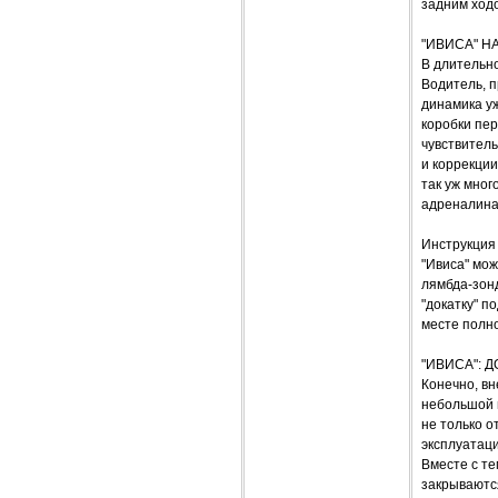
задним ходо
"ИВИСА" Н
В длительно
Водитель, п
динамика уж
коробки пер
чувствитель
и коррекции
так уж мног
адреналина 
Инструкция 
"Ивиса" мож
лямбда-зон
"докатку" п
месте полно
"ИВИСА": 
Конечно, вн
небольшой и
не только о
эксплуатаци
Вместе с те
закрываются