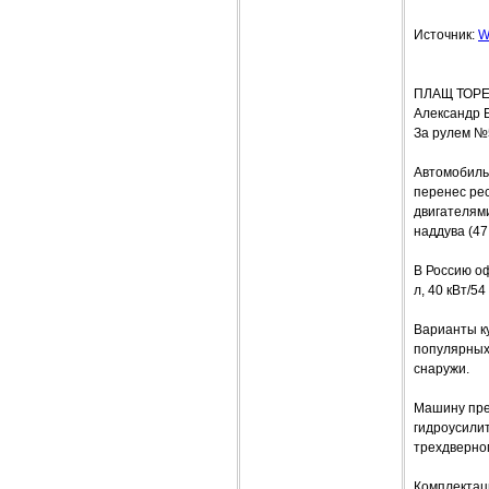
Источник:
W
ПЛАЩ ТОР
Александр 
За рулем №
Автомобиль 
перенес рес
двигателями
наддува (47 
В Россию о
л, 40 кВт/54
Варианты ку
популярных 
снаружи.
Машину пред
гидроусилит
трехдверном
Комплектац