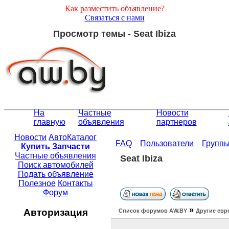
Как разместить объявление?
Связаться с нами
Просмотр темы - Seat Ibiza
На
Частные
Новости
главную
объявления
партнеров
Новости
АвтоКаталог
FAQ
Пользователи
Групп
Купить Запчасти
Частные объявления
Seat Ibiza
Поиск автомобилей
Подать объявление
Полезное
Контакты
Форум
»
Авторизация
Список форумов АW.BY
Другие евр