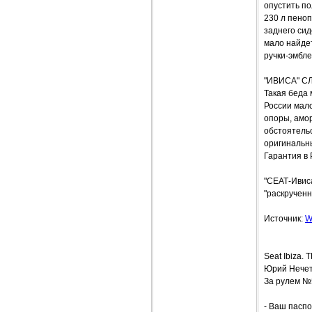
опустить по
230 л пеноп
заднего сид
мало найдет
ручки-эмбле
"ИВИСА" 
Такая беда
России мало
опоры, амо
обстоятельс
оригинальны
Гарантия в 
"СЕАТ-Ивиса
"раскрученн
Источник:
W
Seat Ibiza
Юрий Нече
За рулем №
- Ваш паспо