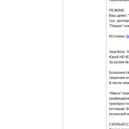
переключен
РЕЗЮМЕ
Ваш девиз "
тыс. доллар
"Порше" пок
Источник:
W
Seat Ibiz
Юрий НЕЧЕ
За рулем №
Большинство
лицензии ил
В числе нем
"Ивиса" пер
унифицирова
приобрел п
интерьер. В
испанской 
СКОЛЬКО С