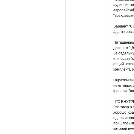
аудиосистем
европейской
"трехдверку"
Вариант "Си
адаптирован
Пятидверный
дизелем 1,9
За отдельн
или сразу "
опций кожан
комплект), 
Обратим вн
некоторых д
фонаря. Вп
ЧТО ВНУТР
Разговор о
хорошо, сза
одноклассни
пришлось вп
которой ну