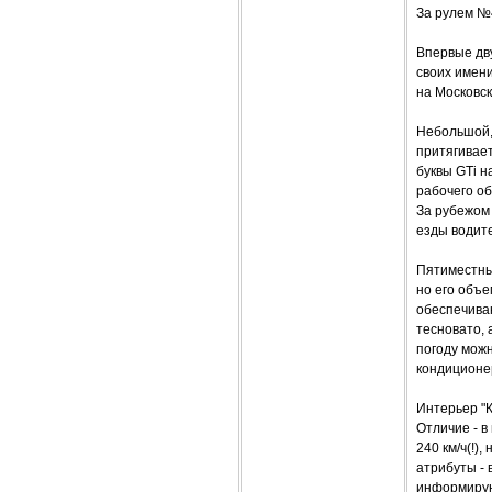
За рулем №
Впервые дв
своих имени
на Московс
Небольшой, 
притягивае
буквы GTi н
рабочего о
За рубежом 
езды водите
Пятиместный
но его объе
обеспечиваю
тесновато,
погоду можн
кондиционе
Интерьер "К
Отличие - в
240 км/ч(!)
атрибуты - 
информирующ