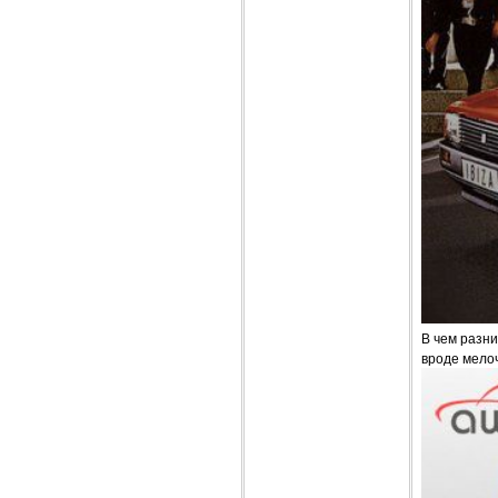
В чем разни
вроде мелоч