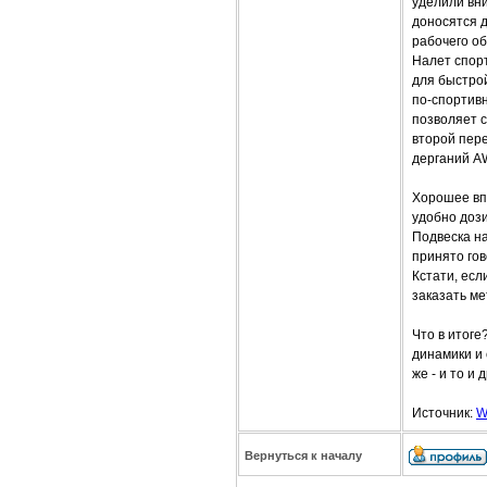
уделили вн
доносятся д
рабочего о
Налет спорт
для быстрой
по-спортивн
позволяет с
второй пере
дерганий AW
Хорошее вп
удобно доз
Подвеска н
принято гов
Кстати, есл
заказать ме
Что в итоге
динамики и 
же - и то и
Источник:
W
Вернуться к началу