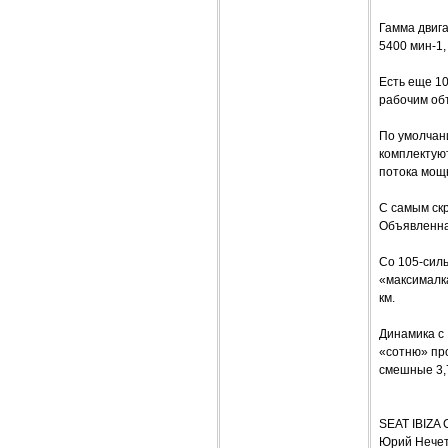
Гамма двига
5400 мин-1,
Есть еще 10
рабочим объ
По умолчани
комплектую
потока мощ
С самым скр
Объявленная
Со 105-силь
«максималка
км.
Динамика с 
«сотню» про
смешные 3,7
SEAT IBIZ
Юрий Нече