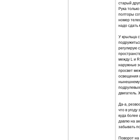
старый друг
Рука только
полторы сот
номер телеф
надо сдать 
У крыльца с
подружиться
регулирую с
пространств
между L и R
наружные зе
просвет ме
освещения н
нынешнему 
подрулевых
двигатель. 
Да-а, резво
что в угоду
куда более 
давлю на ак
забывать по
Поворот на 