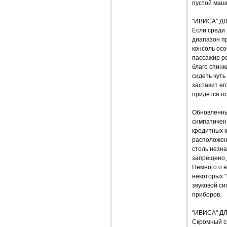
пустой маши
"ИВИСА" Д
Если среди 
диапазон п
консоль осо
пассажир ро
благо спинк
сидеть чуть
заставит ег
придется по
Обновленны
симпатичен
кредитных к
расположенн
столь незна
запрещено 
Немного о в
некоторых "
звуковой си
приборов.
"ИВИСА" Д
Скромный сн