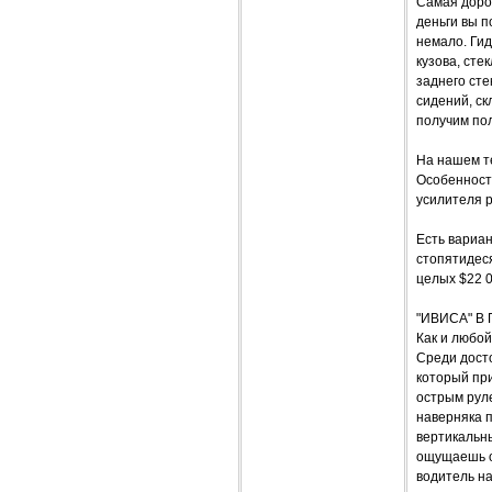
Самая дорог
деньги вы п
немало. Гид
кузова, сте
заднего сте
сидений, с
получим пол
На нашем те
Особенности
усилителя р
Есть вариан
стопятидеся
целых $22 0
"ИВИСА" В
Как и любой
Среди дост
который при
острым рул
наверняка 
вертикальны
ощущаешь от
водитель н