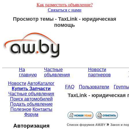
Как разместить объявление?
Связаться с нами
Просмотр темы - TaxLink - юридическая
помощь
На
Частные
Новости
главную
объявления
партнеров
Новости
АвтоКаталог
FAQ
Пользователи
Групп
Купить Запчасти
Частные объявления
TaxLink - юридическая
Поиск автомобилей
Подать объявление
Полезное
Контакты
Форум
»
Авторизация
Список форумов АW.BY
Закон и по