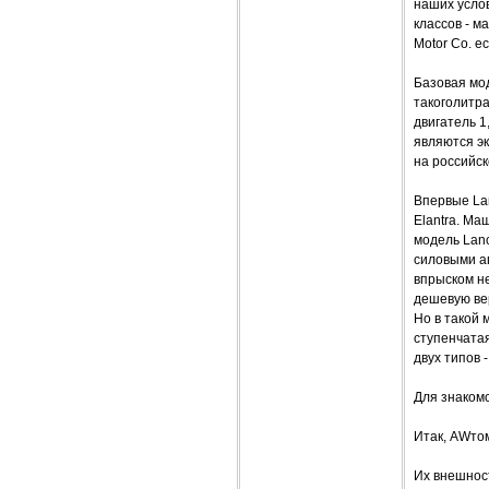
наших усло
классов - м
Motor Co. е
Базовая мод
такоголитра
двигатель 1,
являются эк
на российск
Впервые Lan
Elantra. М
модель Lanc
силовыми а
впрыском не
дешевую вер
Но в такой 
ступенчатая
двух типов 
Для знакомс
Итак, AWтом
Их внешност