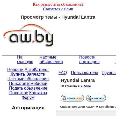
Как разместить объявление?
Связаться с нами
Просмотр темы - Hyundai Lantra
На
Частные
Новости
главную
объявления
партнеров
Новости
АвтоКаталог
FAQ
Пользователи
Групп
Купить Запчасти
Частные объявления
Hyundai Lantra
Поиск автомобилей
На страницу
1
,
2
След.
Подать объявление
Полезное
Контакты
Форум
»
Авторизация
Список форумов АW.BY
Корейские 