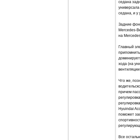
седана задн
универсала 
седана, и у
Задние фон
Mercedes-Be
на Mercedes
Главный эле
припомнить
доминирует.
хода (на ун
вентиляции
Что же, поз
водительско
причем пасс
регулировк
регулировк
Hyuindai Ac
поможет за
спортивност
регулирующи
Все осталь