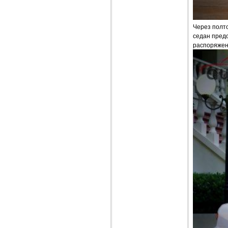
Через полто
седан предо
распоряжен