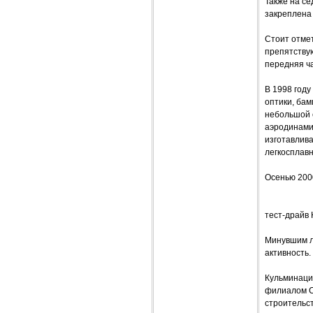
Также на се
закреплена
Стоит отмет
препятствую
передняя ч
В 1998 год
оптики, бам
небольшой 
аэродинами
изготавлива
легкосплав
Осенью 2000
тест-драйв 
Минувшим л
активность.
Кульминаци
филиалом Се
строительст