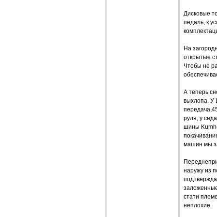
Дисковые т
педаль, к у
комплектац
На загород
открытые ст
Чтобы не ра
обеспечивае
А теперь сн
выхлопа. У 
передача,45
руля, у сед
шины Kumho 
покачивани
машин мы з
Переднепри
наружу из п
подтвержда
заложенные 
стати племе
неплохие.