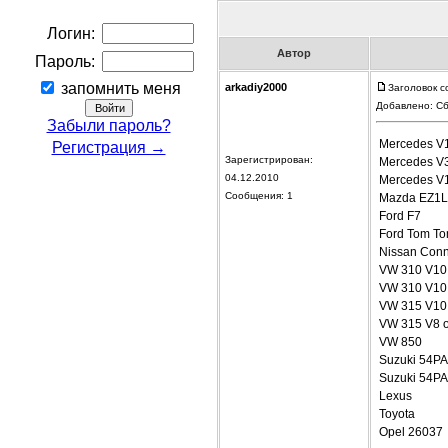
Логин:
Автор
Пароль:
запомнить меня
arkadiy2000
Заголовок с
Добавлено: Сб
Забыли пароль?
Mercedes V
Регистрация →
Зарегистрирован:
Mercedes V
04.12.2010
Mercedes V
Сообщения: 1
Mazda EZ1L
Ford F7
Ford Tom T
Nissan Conn
VW 310 V10
VW 310 V10 
VW 315 V10
VW 315 V8 o
VW 850
Suzuki 54P
Suzuki 54P
Lexus
Toyota
Opel 26037