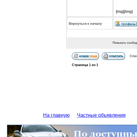
[img][/img]
Вернуться к началу
Показать сообщ
Спи
Страница
1
из
1
На главную
Частные объявления