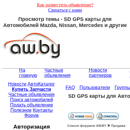
Как разместить объявление?
Связаться с нами
Просмотр темы - SD GPS карты для
Автомобилей Mazda, Nissan, Mercedes и другие
На
Частные
Новости
главную
объявления
партнеров
Новости
АвтоКаталог
FAQ
Пользователи
Групп
Купить Запчасти
Частные объявления
SD GPS карты для Авто
Поиск автомобилей
Подать объявление
Полезное
Контакты
Форум
»
Авторизация
Список форумов АW.BY
Продажа