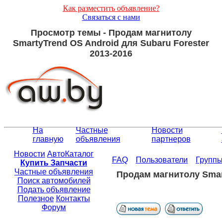
Как разместить объявление?
Связаться с нами
Просмотр темы - Продам магнитолу
SmartyTrend OS Android для Subaru Forester
2013-2016
На
Частные
Новости
главную
объявления
партнеров
Новости
АвтоКаталог
FAQ
Пользователи
Групп
Купить Запчасти
Частные объявления
Продам магнитолу Smart
Поиск автомобилей
Подать объявление
Полезное
Контакты
Форум