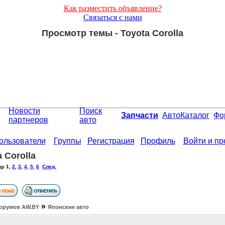
Как разместить объявление?
Связаться с нами
Просмотр темы - Toyota Corolla
Новости
Поиск
Запчасти
АвтоКаталог
Фо
партнеров
авто
ользователи
Группы
Регистрация
Профиль
Войти и п
 Corolla
цу
1
,
2
,
3
,
4
,
5
,
6
След.
»
орумов АW.BY
Японские авто