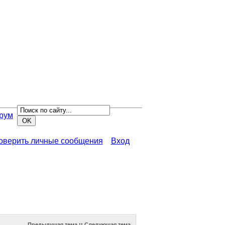
рум
роверить личные сообщения
Вход
Предыдущая тема
::
Следующая тема