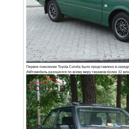
Первое поколение Toyota Corolla было представлено в середи
AWтомобиль разошелся по всему миру тиражом более 32 млн.