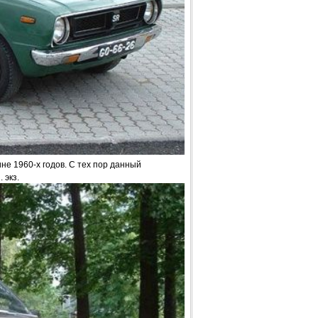
не 1960-х годов. С тех пор данный
 экз.