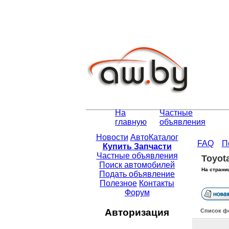
На
Частные
главную
объявления
Новости
АвтоКаталог
FAQ
П
Купить Запчасти
Частные объявления
Toyota
Поиск автомобилей
На страни
Подать объявление
Полезное
Контакты
Форум
Авторизация
Список ф