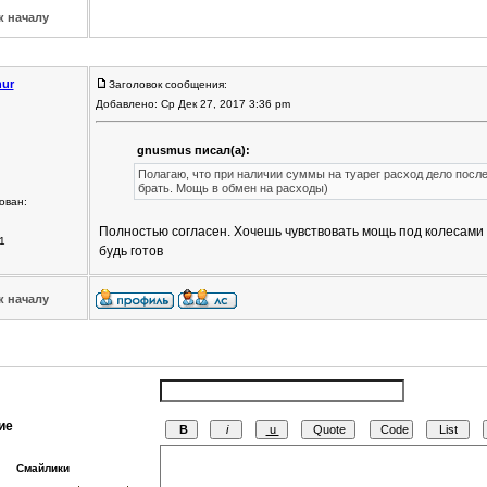
к началу
ur
Заголовок сообщения:
Добавлено: Ср Дек 27, 2017 3:36 pm
gnusmus писал(а):
Полагаю, что при наличии суммы на туарег расход дело после
брать. Мощь в обмен на расходы)
ован:
Полностью согласен. Хочешь чувствовать мощь под колесами -
1
будь готов
к началу
ие
Смайлики