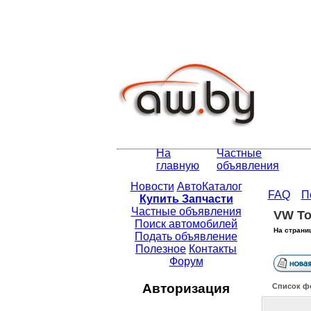
На
Частные
главную
объявления
Новости
АвтоКаталог
FAQ
П
Купить Запчасти
Частные объявления
VW To
Поиск автомобилей
На страни
Подать объявление
Полезное
Контакты
Форум
Авторизация
Список ф