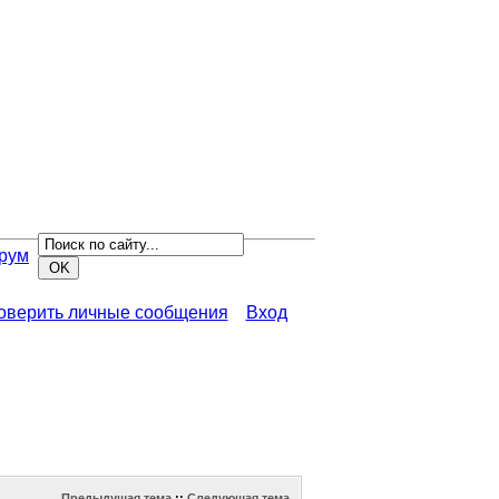
рум
роверить личные сообщения
Вход
Предыдущая тема
::
Следующая тема