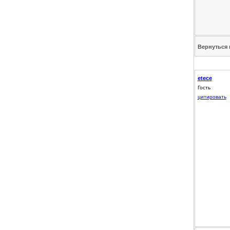
Вернуться 
etece
Гость
цитировать