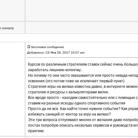
к началу
Заголовок сообщения:
Добавлено: Сб Янв 28, 2017 10:07 am
Курсов по различным стратегиям ставок сейчас очень большое
заработать лишнюю копеечку..
Но почему-то они часто оказываются или просто никуда нег
освоения (это потом тоже не исключает первый пункт)
Стратегия игры на вилках известна давно, в интернете можно
стратегию и ресурсы с калькуляторами вилок.
Все вроде просто - находим самостоятельно или с помощью сп
ставим на разные исходы одного спортивного события
Просто да не все. Как найти точно нужное событие? Как управ
избежать санкций от контор за игру на вилках?
Эти три вопроса отпугивают многих от желания даже попроб
постах попробую описать несколько сервисов и руководств к
практике.