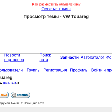
Как разместить объявление?
Связаться с нами
Просмотр темы - VW Touareg
Новости
Поиск
Запчасти
АвтоКаталог
Фо
партнеров
авто
ользователи
Группы
Регистрация
Профиль
Войти и п
uareg
цу
Пред.
1
,
2
,
3
»
орумов АW.BY
Немецкие авто