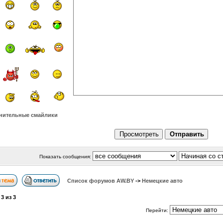
нительные смайлики
Показать сообщения:
Список форумов АW.BY
->
Немецкие авто
а
3
из
3
Перейти: