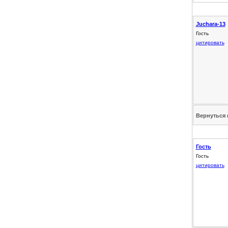
Juchara-13
Гость
цитировать
Вернуться 
Гость
Гость
цитировать