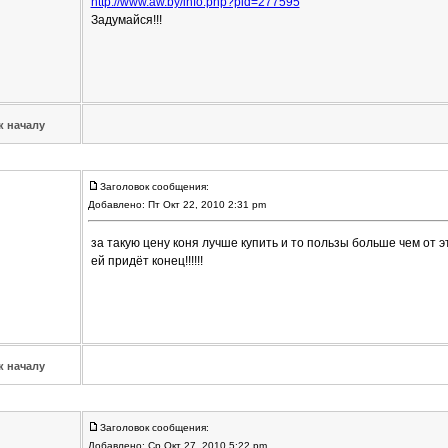
http://www.aw.by/info.php?pid=277595
Задумайся!!!
к началу
Заголовок сообщения:
Добавлено: Пт Окт 22, 2010 2:31 pm
за такую цену коня лучше купить и то пользы больше чем от э
ей придёт конец!!!!!!
к началу
Заголовок сообщения:
Добавлено: Ср Окт 27, 2010 5:22 pm