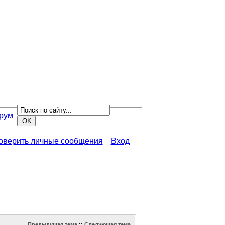
рум
роверить личные сообщения
Вход
Предыдущая тема
::
Следующая тема