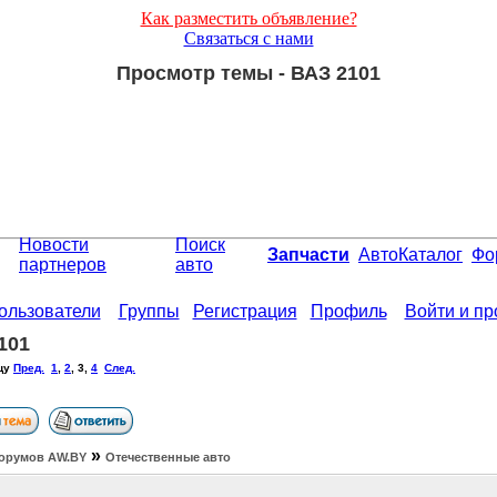
Как разместить объявление?
Связаться с нами
Просмотр темы - ВАЗ 2101
Новости
Поиск
Запчасти
АвтоКаталог
Фо
партнеров
авто
ользователи
Группы
Регистрация
Профиль
Войти и п
101
цу
Пред.
1
,
2
,
3
,
4
След.
»
орумов АW.BY
Отечественные авто