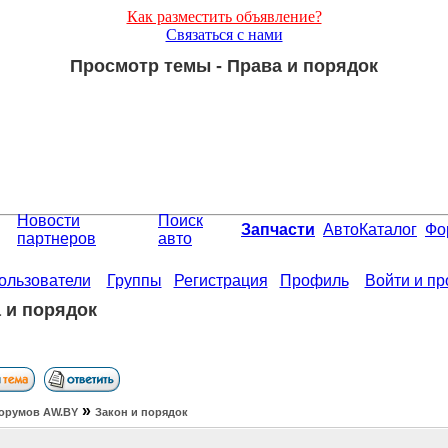
Как разместить объявление?
Связаться с нами
Просмотр темы - Права и порядок
Новости
Поиск
Запчасти
АвтоКаталог
Фо
партнеров
авто
ользователи
Группы
Регистрация
Профиль
Войти и п
 и порядок
»
орумов АW.BY
Закон и порядок