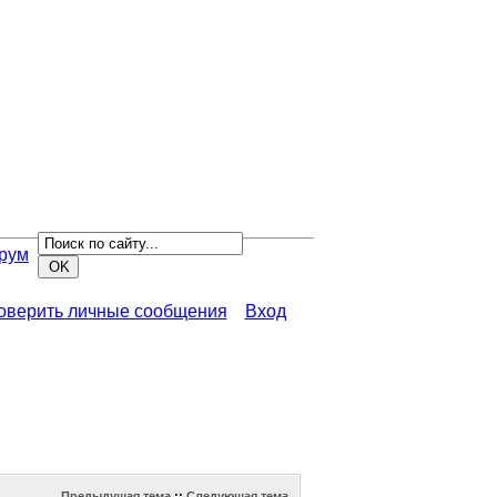
рум
роверить личные сообщения
Вход
Предыдущая тема
::
Следующая тема