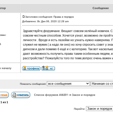
втор
Сообщение
Заголовок сообщения: Права и порядок
Добавлено: Вс Дек 06, 2020 12:28 am
Здравствуйте,форумчане. Вещает совсем зелёный новичок. Сра
ован:
совсем честным способом. Хочется узнат, возможно ли пройт
личности . Вроде и есть лазейки но узнать нужно наверняка.
1
служил не мужик ( а надо ли оно) но хочу спросить совет у з
дигнозм и дали помимо б ещё и с категорию. Так вот наскольк
дают возможность получить права таким особенным людям, ил
расстройства? Пожалуйста того по теме,вопрос очень важен и 
к началу
Показать сообщения:
Список форумов АW.BY
->
Закон и порядок
а
1
из
1
Перейти: