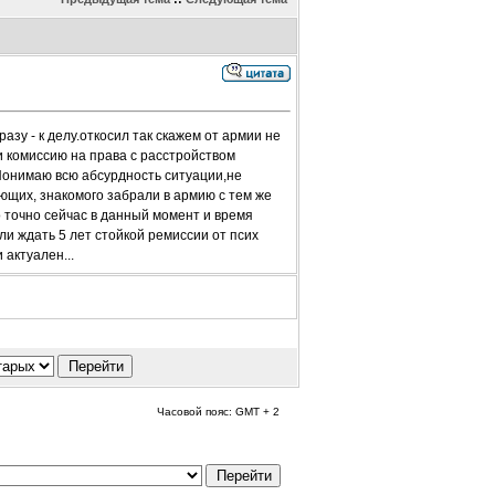
зу - к делу.откосил так скажем от армии не
и комиссию на права с расстройством
 Понимаю всю абсурдность ситуации,не
нающих, знакомого забрали в армию с тем же
о точно сейчас в данный момент и время
и ждать 5 лет стойкой ремиссии от псих
актуален...
Часовой пояс: GMT + 2