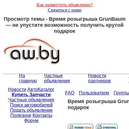
Как разместить объявление?
Связаться с нами
Просмотр темы - Время розыгрыша GrunBaum
— не упустите возможность получить крутой
подарок
На
Частные
Новости
главную
объявления
партнеров
Новости
АвтоКаталог
FAQ
Пользователи
Групп
Купить Запчасти
Частные объявления
Время розыгрыша Grun
Поиск автомобилей
подарок
Подать объявление
Полезное
Контакты
Форум