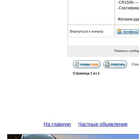
-CR150N — 
-Сертифика
Желаем уда
Вернуться к началу
Показать сообщ
Спи
Страница
1
из
1
На главную
Частные объявления