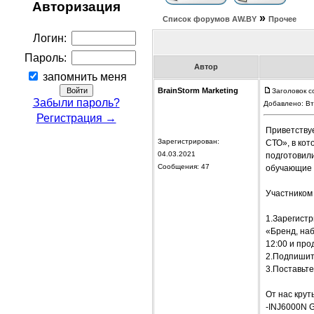
Авторизация
»
Список форумов АW.BY
Прочее
Логин:
Пароль:
Автор
запомнить меня
BrainStorm Marketing
Заголовок с
Забыли пароль?
Добавлено: Вт
Регистрация →
Приветствуе
Зарегистрирован:
СТО», в ко
04.03.2021
подготовил
Сообщения: 47
обучающие 
Участником
1.Зарегистр
«Бренд, на
12:00 и про
2.Подпишите
3.Поставьте
От нас крут
-INJ6000N G