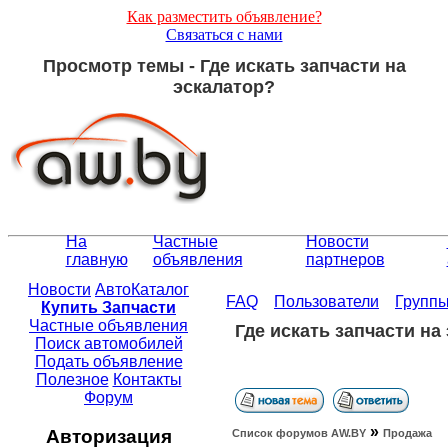
Как разместить объявление?
Связаться с нами
Просмотр темы - Где искать запчасти на
эскалатор?
На
Частные
Новости
главную
объявления
партнеров
Новости
АвтоКаталог
FAQ
Пользователи
Групп
Купить Запчасти
Частные объявления
Где искать запчасти на
Поиск автомобилей
Подать объявление
Полезное
Контакты
Форум
»
Авторизация
Список форумов АW.BY
Продажа