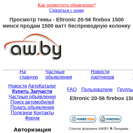
Как разместить объявление?
Связаться с нами
Просмотр темы - Eltronic 20-56 firebox 1500
минск продам 1500 ватт беспроводную колонку
На
Частные
Новости
главную
объявления
партнеров
Новости
АвтоКаталог
FAQ
Пользователи
Групп
Купить Запчасти
Частные объявления
Eltronic 20-56 firebox
Поиск автомобилей
Подать объявление
Полезное
Контакты
Форум
»
Авторизация
Список форумов АW.BY
Продажа