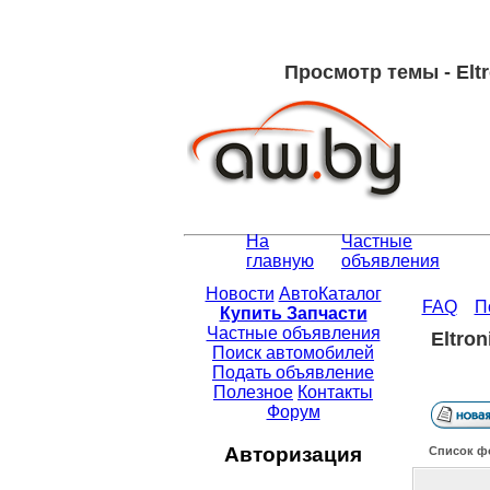
Просмотр темы - Elt
На
Частные
главную
объявления
Новости
АвтоКаталог
FAQ
П
Купить Запчасти
Частные объявления
Eltro
Поиск автомобилей
Подать объявление
Полезное
Контакты
Форум
Авторизация
Список ф