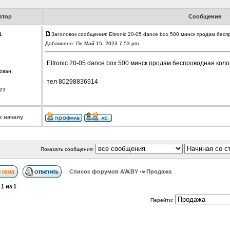
втор
Сообщение
1
Заголовок сообщения: Eltronic 20-05 dance box 500 минск продам бесп
Добавлено: Пн Май 15, 2023 7:53 pm
Eltronic 20-05 dance box 500 минск продам беспроводная коло
ован:
тел 80298836914
23
к началу
Показать сообщения:
Список форумов АW.BY
->
Продажа
а
1
из
1
Перейти: