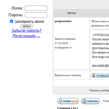
Логин:
Автор
Пароль:
запомнить меня
prognozistru
Заголовок с
Добавлено: Вт
Забыли пароль?
+37529210
Регистрация →
Зарегистрирован:
После покуп
27.02.2024
кабинете ва
Сообщения: 8
Для Европы
Его можно и
Все коды н
[/quote][/u][/i]
Вернуться к началу
Показать сообщ
Спи
Страница
1
из
1