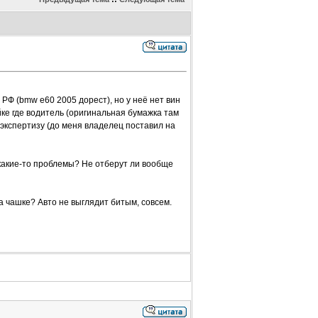
 РФ (bmw e60 2005 дорест), но у неё нет вин
йке где водитель (оригинальная бумажка там
з экспертизу (до меня владелец поставил на
ь какие-то проблемы? Не отберут ли вообще
а чашке? Авто не выглядит битым, совсем.