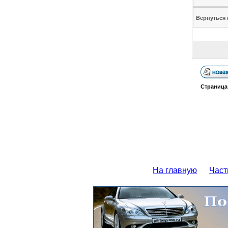
Вернуться 
Страниц
На главную
Част