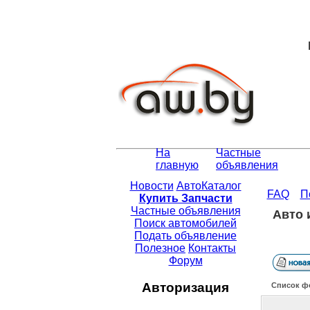
На
Частные
главную
объявления
Новости
АвтоКаталог
FAQ
П
Купить Запчасти
Частные объявления
Авто 
Поиск автомобилей
Подать объявление
Полезное
Контакты
Форум
Авторизация
Список ф