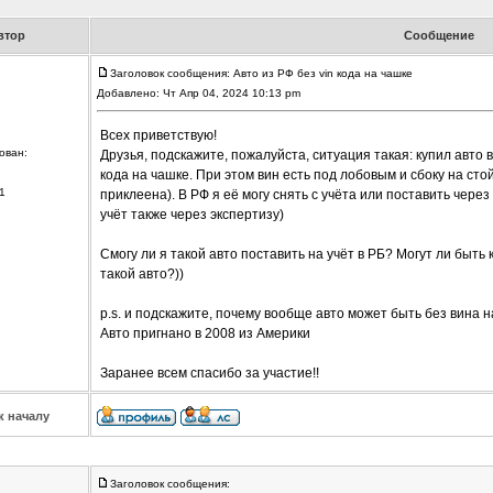
втор
Сообщение
Заголовок сообщения: Авто из РФ без vin кода на чашке
Добавлено: Чт Апр 04, 2024 10:13 pm
Всех приветствую!
ован:
Друзья, подскажите, пожалуйста, ситуация такая: купил авто в
кода на чашке. При этом вин есть под лобовым и сбоку на сто
1
приклеена). В РФ я её могу снять с учёта или поставить чере
учёт также через экспертизу)
Смогу ли я такой авто поставить на учёт в РБ? Могут ли быт
такой авто?))
p.s. и подскажите, почему вообще авто может быть без вина н
Авто пригнано в 2008 из Америки
Заранее всем спасибо за участие!!
к началу
Заголовок сообщения: