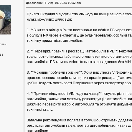
Добавлено: Пн Апр 15, 2024 10:42 am
Привіт! Ситуація з відсутністю VIN-коду на чашці вашого авто
кілька можливих шляхів дії:
1. **Зняття з обліку в РФ та постановка на облік в РБ через е
з обліку в РФ через експертизу, це буде перевагою, оскільки т
технічну придатність автомобіля.
ован:
2. **Перевірка правил із реєстрації автомобілів в РБ**: Реком
38
транспортної інспекції або іншого компетентного органу для 
автомобілів в РБ та можливість їхнього впровадження без VIN-
3. **Можливі проблеми і ризики**: Хоча відсутність VIN-коду 
правоохоронних органів та місцевих органів реєстрації автомо
країни, існують можливості її вирішення через експертизу або
4. **Причини відсутності VIN-коду на чашці**: Існують різні пр
автомобіля, включаючи можливу реконструкцію автомобіля, в
Важливо перевірити історію автомобіля та отримати документ
технічної стану.
Загальна рекомендація полягає в тому, щоб отримати додатков
реєстрації автомобілів та експертів з автомобільних питань дл
автомобілем.