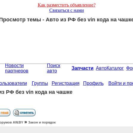
Как разместить объявление?
Связаться с нами
Просмотр темы - Авто из РФ без vin кода на чашк
Новости
Поиск
Запчасти
АвтоКаталог
Фо
партнеров
авто
ользователи
Группы
Регистрация
Профиль
Войти и п
из РФ без vin кода на чашке
»
орумов АW.BY
Закон и порядок