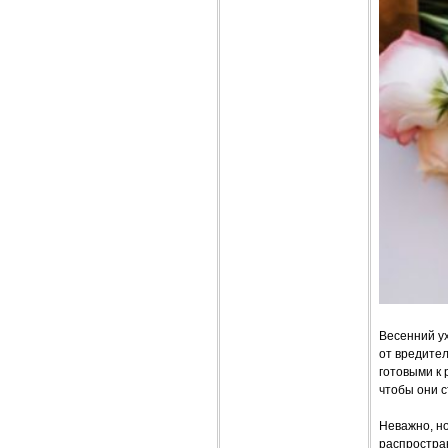
Весенний ух
от вредител
готовыми к 
чтобы они 
Неважно, но
распростра