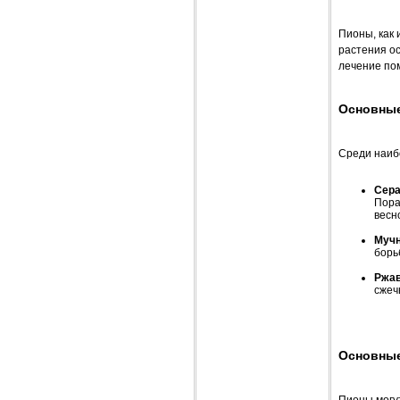
Пионы, как 
растения о
лечение пом
Основные
Среди наиб
Сера
Пора
весн
Мучн
борь
Ржа
сжеч
Основные
Пионы могу