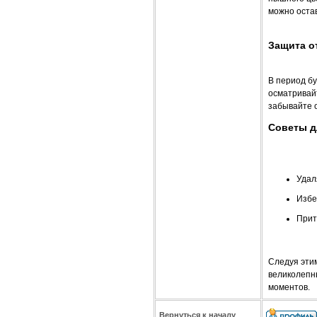
можно остав
Защита о
В период б
осматривай
забывайте о
Советы д
Удал
Избе
Прит
Следуя эти
великолепн
моментов.
Вернуться к началу