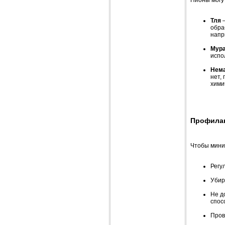
Тля
—
обра
напр
Мур
испо
Нем
нет,
хими
Профилак
Чтобы мини
Регу
Убир
Не д
спос
Пров