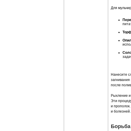
Для мульчи
Пере
пита
Тор
Опил
испо
Соло
зада
Нанесите сл
загнивания 
после поли
Рыхление и
Эти процед
и прополок
и болезней.
Борьба