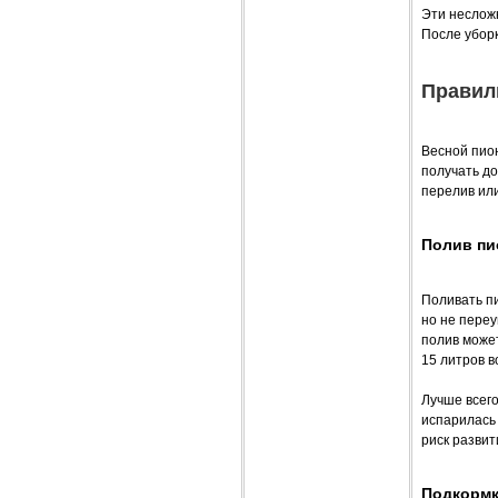
Эти несложн
После уборк
Правил
Весной пио
получать до
перелив ил
Полив пи
Поливать п
но не пере
полив может
15 литров в
Лучше всего
испарилась 
риск развит
Подкормк