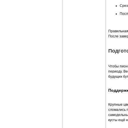
Срез
Посл
Правильная
После завер
Подгот
Чтобы пион
периоду. Ве
будущих бут
Поддержк
Крупные цв
сломались п
самодельные
кусты ещё н