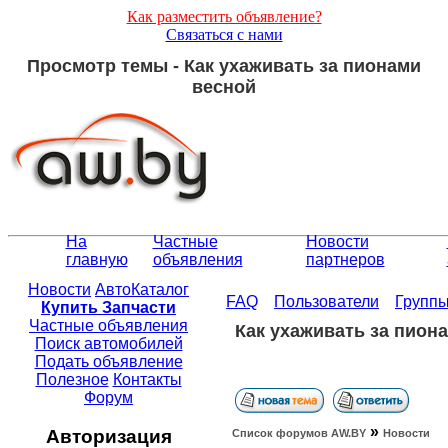
Как разместить объявление?
Связаться с нами
Просмотр темы - Как ухаживать за пионами
весной
На
Частные
Новости
главную
объявления
партнеров
Новости
АвтоКаталог
FAQ
Пользователи
Групп
Купить Запчасти
Частные объявления
Как ухаживать за пион
Поиск автомобилей
Подать объявление
Полезное
Контакты
Форум
»
Авторизация
Список форумов АW.BY
Новости