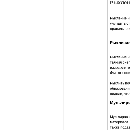
Рыхлен
Рыхление и
улучшить ст
правильно 
Рыхлени
Рыхление не
таяния снег
разрыхлите 
близко к по
Рыхлить поч
образования
недели, чт
Мульчир
Мульчирован
материала. 
также подав