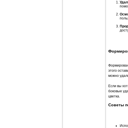
Удал
помо
Осмо
поль
Прор
дост
Формиров
Формирован
этого остав
можно удал
Если вы хот
боковые уд
цветка.
Советы п
Испо