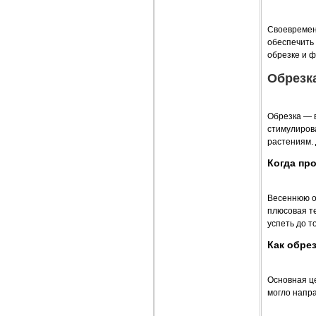
Своевремен
обеспечить
обрезке и 
Обрезк
Обрезка — 
стимулирова
растениям. 
Когда пр
Весеннюю об
плюсовая т
успеть до т
Как обре
Основная ц
могло напра