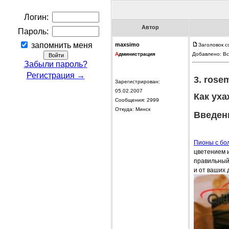
Логин:
Автор
Пароль:
запомнить меня
maxsimo
Заголовок с
А
дминистрация
Добавлено: Вс
Забыли пароль?
Регистрация →
3. rose
Зарегистрирован:
05.02.2007
Как ух
Сообщения: 2999
Откуда: Минск
Введен
Пионы с бо
цветением 
правильный 
и от ваших 