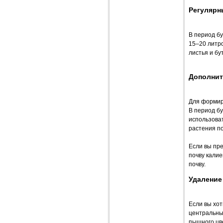
Регулярн
В период бу
15–20 литро
листья и бу
Дополнит
Для формир
В период б
использоват
растения по
Если вы пре
почву калие
почву.
Удаление
Если вы хот
центральны
пышного цве