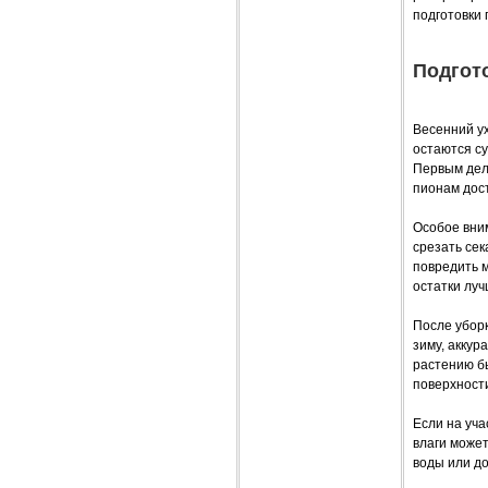
подготовки 
Подгото
Весенний ух
остаются су
Первым дел
пионам дост
Особое вним
срезать сек
повредить 
остатки луч
После уборк
зиму, аккур
растению бы
поверхности
Если на уча
влаги может
воды или до