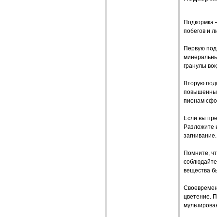
Подкормка —
побегов и л
Первую подк
минеральны
гранулы вок
Вторую подк
повышенным
пионам сфо
Если вы пр
Разложите и
загнивание.
Помните, чт
соблюдайте
вещества бы
Своевремен
цветение. 
мульчирова