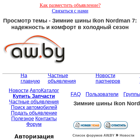
Как разместить объявление?
Связаться с нами
Просмотр темы - Зимние шины Ikon Nordman 7:
надежность и комфорт в холодный сезон
На
Частные
Новости
главную
объявления
партнеров
Новости
АвтоКаталог
FAQ
Пользователи
Групп
Купить Запчасти
Частные объявления
Зимние шины Ikon Nord
Поиск автомобилей
Подать объявление
Полезное
Контакты
Форум
»
Авторизация
Список форумов АW.BY
Новости