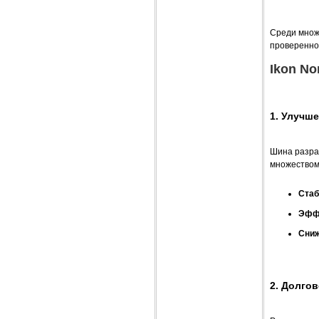
Среди множ
проверенно
Ikon N
1. Улучш
Шина разра
множеством
Стаб
Эффе
Сниж
2. Долго