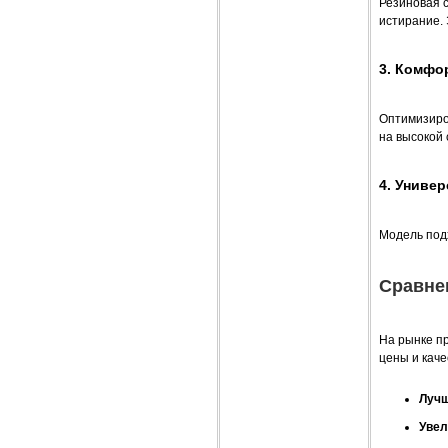
Резиновая 
истирание. 
3. Комфо
Оптимизиро
на высокой 
4. Униве
Модель подх
Сравне
На рынке п
цены и каче
Лучш
Увел