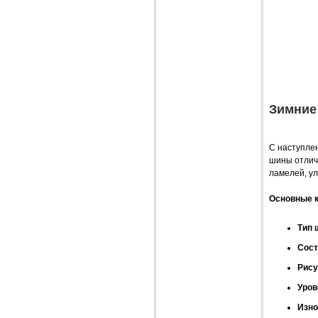
Зимние
С наступле
шины отлич
ламелей, у
Основные к
Тип 
Сост
Рису
Уров
Изно