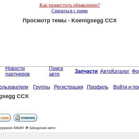
Как разместить объявление?
Связаться с нами
Просмотр темы - Koenigsegg CCX
Новости
Поиск
Запчасти
АвтоКаталог
Фо
партнеров
авто
ользователи
Группы
Регистрация
Профиль
Войти и п
gsegg CCX
»
орумов АW.BY
Шведские авто