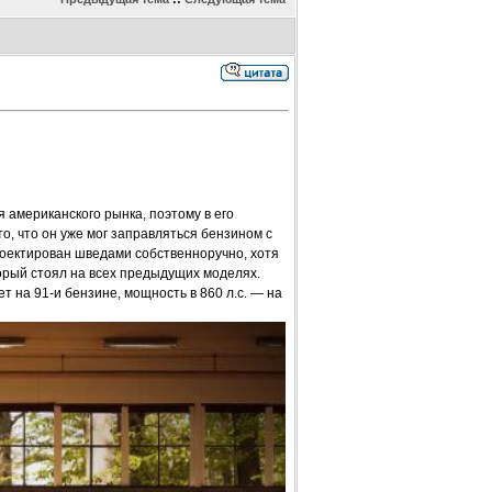
 американского рынка, поэтому в его
о, что он уже мог заправляться бензином с
роектирован шведами собственноручно, хотя
торый стоял на всех предыдущих моделях.
т на 91-и бензине, мощность в 860 л.с. — на