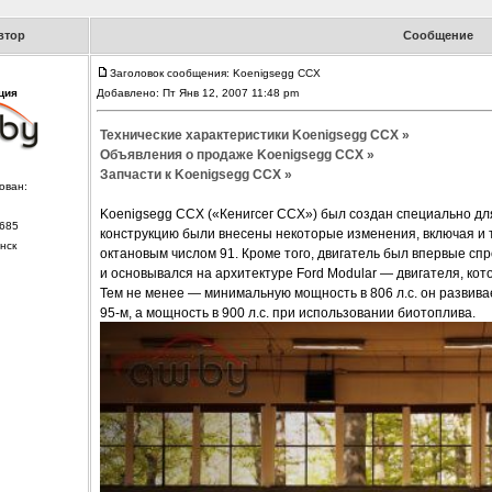
втор
Сообщение
Заголовок сообщения: Koenigsegg CCX
ция
Добавлено: Пт Янв 12, 2007 11:48 pm
Технические характеристики Koenigsegg CCX »
Объявления о продаже Koenigsegg CCX »
Запчасти к Koenigsegg CCX »
ован:
Koenigsegg CCX («Кенигсег CCX») был создан специально для
685
конструкцию были внесены некоторые изменения, включая и т
нск
октановым числом 91. Кроме того, двигатель был впервые сп
и основывался на архитектуре Ford Modular — двигателя, ко
Тем не менее — минимальную мощность в 806 л.с. он развивае
95-м, а мощность в 900 л.с. при использовании биотоплива.