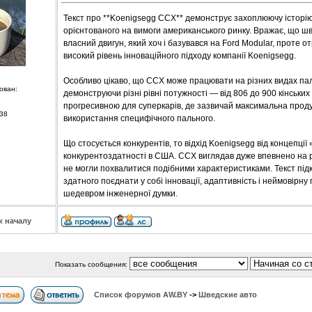
Текст про **Koenigsegg CCX** демонструє захоплюючу історію
орієнтованого на вимоги американського ринку. Вражає, що ш
власний двигун, який хоч і базувався на Ford Modular, проте о
високий рівень інноваційного підходу компанії Koenigsegg.
Особливо цікаво, що CCX може працювати на різних видах пал
ован:
демонструючи різні рівні потужності — від 806 до 900 кінських
прогресивною для суперкарів, де зазвичай максимальна проду
38
використання специфічного пального.
Що стосується конкурентів, то відхід Koenigsegg від концепці
конкурентоздатності в США. CCX виглядав дуже впевнено на ри
не могли похвалитися подібними характеристиками. Текст підк
здатного поєднати у собі інновації, адаптивність і неймовірну
шедевром інженерної думки.
к началу
Показать сообщения:
Список форумов АW.BY
->
Шведские авто