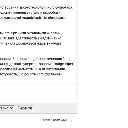
 створення високотехнологічного суперкара,
ведські інженери вирішили розробити
тримав значні модифікації. Це підкреслює
ьного з різними октановими числами,
 сил. Така адаптивність є надзвичайно
ктивність досягається лише за умови
ї «автомобіля номер один» не зменшив його
нку, де інші суперкарі, зокрема Dodge Viper,
реслює унікальність CCX як автомобіля,
 потужність, що робить його справжнім
Часовой пояс: GMT + 2