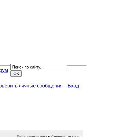
рум
роверить личные сообщения
Вход
Предыдущая тема
::
Следующая тема