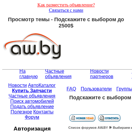
Как разместить объявление?
Связаться с нами
Просмотр темы - Подскажите с выбором до
2500$
На
Частные
Новости
главную
объявления
партнеров
Новости
АвтоКаталог
FAQ
Пользователи
Групп
Купить Запчасти
Частные объявления
Подскажите с выбором 
Поиск автомобилей
Подать объявление
Полезное
Контакты
Форум
»
Авторизация
Список форумов АW.BY
Выбираем 