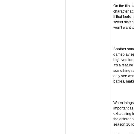
On the flip s
character at
if that feels
sweet distanc
won’t want to
Another smal
gameplay sett
high version
It’s a featur
something rar
only see wha
battles, mak
When things 
important as
exhausting to
the differenc
season 10 loo