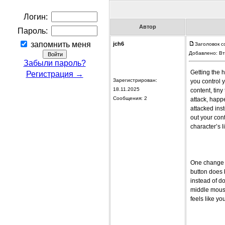
Логин:
Автор
Пароль:
запомнить меня
jch6
Заголовок с
Добавлено: Вт
Забыли пароль?
Getting the h
Регистрация →
Зарегистрирован:
you control y
18.11.2025
content, tin
Сообщения: 2
attack, happ
attacked ins
out your con
character’s li
One change I
button does 
instead of d
middle mouse 
feels like y