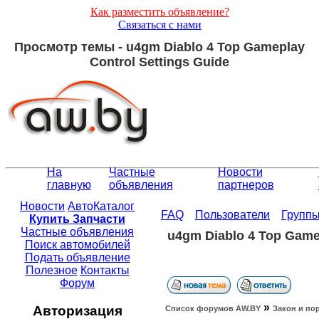
Как разместить объявление?
Связаться с нами
Просмотр темы - u4gm Diablo 4 Top Gameplay
Control Settings Guide
На
Частные
Новости
главную
объявления
партнеров
Новости
АвтоКаталог
FAQ
Пользователи
Групп
Купить Запчасти
Частные объявления
u4gm Diablo 4 Top Gamep
Поиск автомобилей
Подать объявление
Полезное
Контакты
Форум
»
Авторизация
Список форумов АW.BY
Закон и по