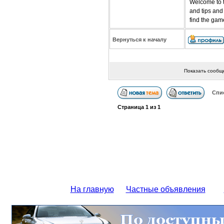
Welcome to t
and tips and 
find the gam
Вернуться к началу
Показать сообщ
Спи
Страница
1
из
1
На главную
Частные объявления