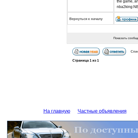
the game, and 
nba2king:NBA
Вернуться к началу
Показать сообщ
Спи
Страница
1
из
1
На главную
Частные объявления