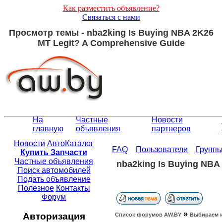
Как разместить объявление?
Связаться с нами
Просмотр темы - nba2king Is Buying NBA 2K26
MT Legit? A Comprehensive Guide
На
Частные
Новости
главную
объявления
партнеров
Новости
АвтоКаталог
FAQ
Пользователи
Групп
Купить Запчасти
Частные объявления
nba2king Is Buying NBA
Поиск автомобилей
Подать объявление
Полезное
Контакты
Форум
»
Авторизация
Список форумов АW.BY
Выбираем 