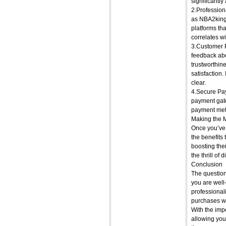
significantl
2.Profession
as NBA2king,
platforms tha
correlates w
3.Customer 
feedback abo
trustworthine
satisfaction.
clear.
4.Secure Pay
payment gate
payment meth
Making the 
Once you’ve 
the benefits 
boosting the
the thrill o
Conclusion
The question
you are well
professional
purchases wi
With the im
allowing you