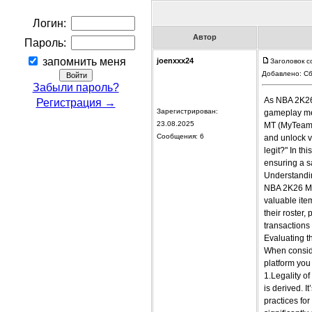
Логин:
Автор
Пароль:
запомнить меня
joenxxx24
Заголовок с
Добавлено: Сб
Забыли пароль?
As NBA 2K26 
Регистрация →
Зарегистрирован:
gameplay me
23.08.2025
MT (MyTeam P
Сообщения: 6
and unlock 
legit?" In th
ensuring a sa
Understand
NBA 2K26 MT 
valuable ite
their roster
transactions 
Evaluating t
When conside
platform you 
1.Legality o
is derived. I
practices fo