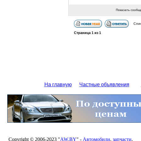
Показать сообщ
Спи
Страница
1
из
1
На главную
Частные объявления
Copyright © 2006-2023 "
AW.BY
" -
Автомобили
,
запчасти
,