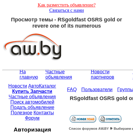
Как разместить объявление?
Связаться с нами
Просмотр темы - RSgoldfast OSRS gold or
revere one of its numerous
На
Частные
Новости
главную
объявления
партнеров
Новости
АвтоКаталог
FAQ
Пользователи
Групп
Купить Запчасти
Частные объявления
RSgoldfast OSRS gold or
Поиск автомобилей
Подать объявление
Полезное
Контакты
Форум
»
Авторизация
Список форумов АW.BY
Выбираем 