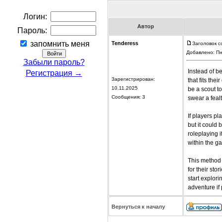
Логин:
Автор
Пароль:
запомнить меня
Tenderess
Заголовок с
Добавлено: Пн
Забыли пароль?
Instead of be
Регистрация →
Зарегистрирован:
that fits the
10.11.2025
be a scout t
Сообщения: 3
swear a feal
If players p
but it could 
roleplaying i
within the g
This method 
for their sto
start explor
adventure if 
Вернуться к началу