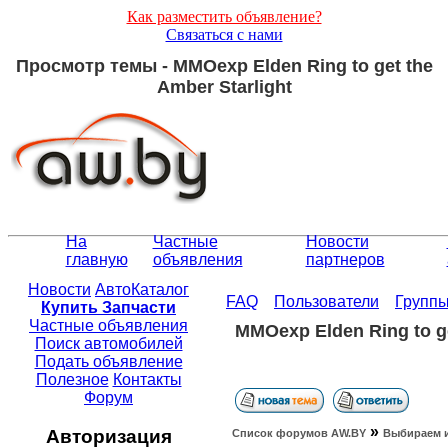
Как разместить объявление?
Связаться с нами
Просмотр темы - MMOexp Elden Ring to get the
Amber Starlight
На
Частные
Новости
главную
объявления
партнеров
Новости
АвтоКаталог
FAQ
Пользователи
Групп
Купить Запчасти
Частные объявления
MMOexp Elden Ring to ge
Поиск автомобилей
Подать объявление
Полезное
Контакты
Форум
»
Авторизация
Список форумов АW.BY
Выбираем 