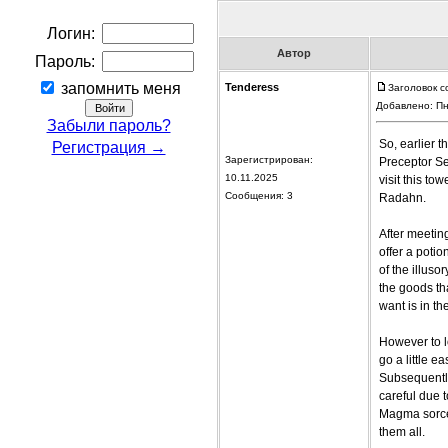
Логин:
Автор
Пароль:
запомнить меня
Tenderess
Заголовок с
Добавлено: Пн
Забыли пароль?
So, earlier 
Регистрация →
Зарегистрирован:
Preceptor Se
10.11.2025
visit this to
Сообщения: 3
Radahn.
After meeting
offer a potio
of the illus
the goods tha
want is in th
However to l
go a little e
Subsequently
careful due 
Magma sorcer
them all.