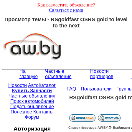
Как разместить объявление?
Связаться с нами
Просмотр темы - RSgoldfast OSRS gold to level
to the next
На
Частные
Новости
главную
объявления
партнеров
Новости
АвтоКаталог
FAQ
Пользователи
Групп
Купить Запчасти
Частные объявления
RSgoldfast OSRS gold to 
Поиск автомобилей
Подать объявление
Полезное
Контакты
Форум
»
Авторизация
Список форумов АW.BY
Выбираем 