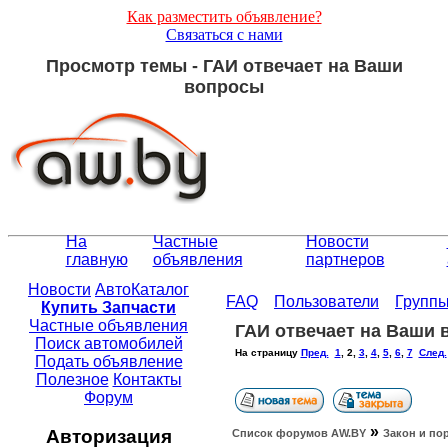
Как разместить объявление?
Связаться с нами
Просмотр темы - ГАИ отвечает на Ваши
вопросы
На
Частные
Новости
главную
объявления
партнеров
Новости
АвтоКаталог
FAQ
Пользователи
Групп
Купить Запчасти
Частные объявления
ГАИ отвечает на Ваши
Поиск автомобилей
На страницу
Пред.
1
,
2
,
3
,
4
,
5
,
6
,
7
След.
Подать объявление
Полезное
Контакты
Форум
»
Авторизация
Список форумов АW.BY
Закон и по