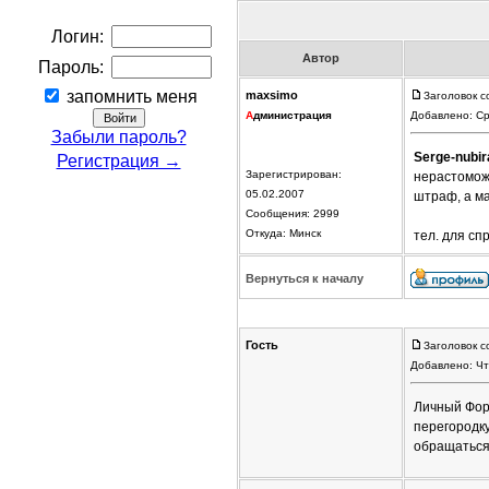
Логин:
Автор
Пароль:
запомнить меня
maxsimo
Заголовок с
А
дминистрация
Добавлено: Ср
Забыли пароль?
Serge-nubir
Регистрация →
Зарегистрирован:
нерастоможе
05.02.2007
штраф, а ма
Сообщения: 2999
Откуда: Минск
тел. для сп
Вернуться к началу
Гость
Заголовок с
Добавлено: Чт
Личный Форд
перегородк
обращатьс