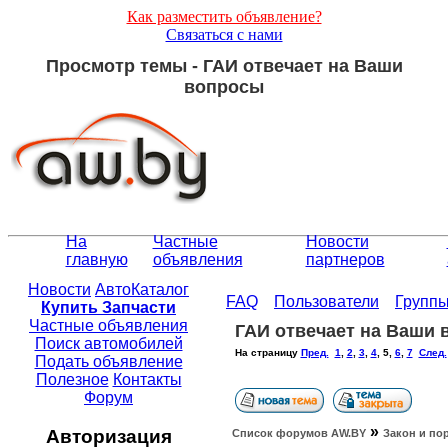
Как разместить объявление?
Связаться с нами
Просмотр темы - ГАИ отвечает на Ваши
вопросы
На
Частные
Новости
главную
объявления
партнеров
Новости
АвтоКаталог
FAQ
Пользователи
Групп
Купить Запчасти
Частные объявления
ГАИ отвечает на Ваши
Поиск автомобилей
На страницу
Пред.
1
,
2
,
3
,
4
,
5
,
6
,
7
След.
Подать объявление
Полезное
Контакты
Форум
»
Авторизация
Список форумов АW.BY
Закон и по