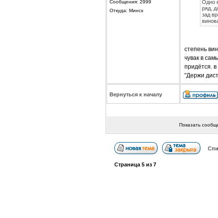
Сообщения: 2999
Одно е
ряд, д
Откуда: Минск
зад в
винов
степень ви
чувак в сам
придётся. в
"Держи дис
Вернуться к началу
Показать сообщ
Спи
Страница
5
из
7