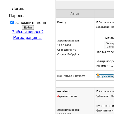
Логин:
Автор
Пароль:
запомнить меня
Dmitry
Заголовок с
Добавлено: Пт
Забыли пароль?
Регистрация →
Цитат
Зарегистрирован:
От на
19.03.2008
транс
Сообщения: 49
это вы от с
Откуда: Бобруйск
И еще вопро
изымают. Э
Вернуться к началу
maxsimo
Заголовок с
А
дминистрация
Добавлено: Пт
ну ответили
Зарегистрирован:
фантазия и 