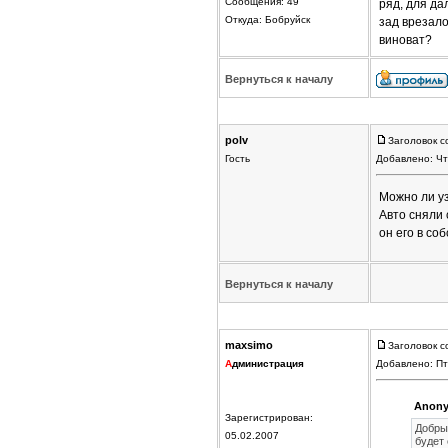
Сообщения: 49
ряд, для да
Откуда: Бобруйск
зад врезало
виноват?
Вернуться к началу
polv
Заголовок с
Гость
Добавлено: Чт
Можно ли уз
Авто сняли 
он его в со
Вернуться к началу
maxsimo
Заголовок с
А
дминистрация
Добавлено: Пт
Anony
Зарегистрирован:
Добры
05.02.2007
будет