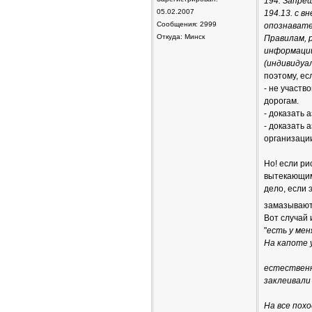
194. Запре
05.02.2007
194.13. с 
Сообщения: 2999
опознавате
Откуда: Минск
Правилам, 
информаци
(индивидуа
поэтому, ес
- не участв
дорогам.
- доказать 
- доказать
организаци
Но! если ри
вытекающими
дело, если 
замазывают
Вот случай 
"
есть у мен
На капоте 
естественн
заклеивали 
На все пох