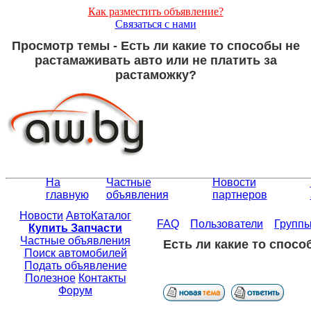
Как разместить объявление?
Связаться с нами
Просмотр темы - Есть ли какие то способы не
растамаживать авто или не платить за
растаможку?
На
Частные
Новости
главную
объявления
партнеров
Новости
АвтоКаталог
FAQ
Пользователи
Групп
Купить Запчасти
Частные объявления
Есть ли какие то спосо
Поиск автомобилей
Подать объявление
Полезное
Контакты
Форум