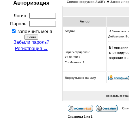
»
Авторизация
Список форумов АW.BY
Закон и по
Логин:
Автор
Пароль:
запомнить меня
olejkal
Заголовок с
Добавлено: Вс
Забыли пароль?
В Германии 
Регистрация →
Зарегистрирован:
кпримеру е
22.04.2012
зарание сп
Сообщения: 1
Вернуться к началу
Показать сообщ
Спи
Страница
1
из
1