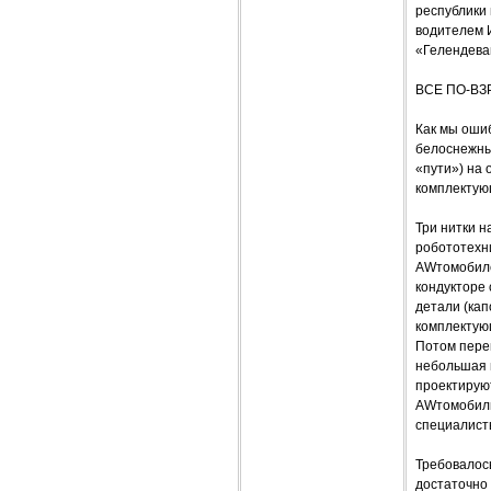
республики
водителем И
«Гелендева
ВСЕ ПО-В
Как мы ошиб
белоснежны
«пути») на 
комплектую
Три нитки н
робототехни
AWтомобиле
кондукторе
детали (кап
комплектующ
Потом перег
небольшая 
проектирую
AWтомобиль
специалист
Требовалось
достаточно