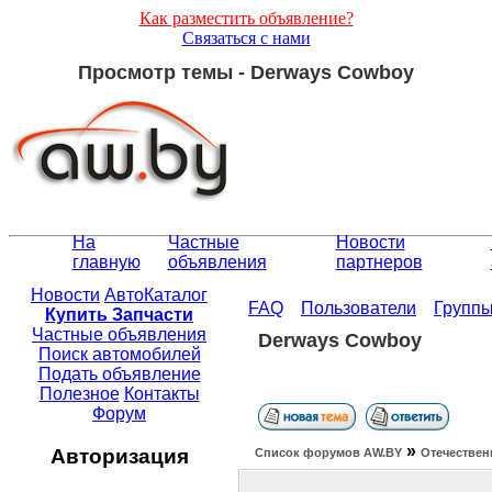
Как разместить объявление?
Связаться с нами
Просмотр темы - Derways Cowboy
На
Частные
Новости
главную
объявления
партнеров
Новости
АвтоКаталог
FAQ
Пользователи
Групп
Купить Запчасти
Частные объявления
Derways Cowboy
Поиск автомобилей
Подать объявление
Полезное
Контакты
Форум
»
Авторизация
Список форумов АW.BY
Отечествен