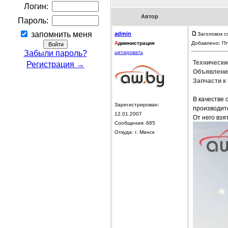
Логин:
Автор
Пароль:
запомнить меня
admin
Заголовок 
А
дминистрация
Добавлено: Пт
Забыли пароль?
цитировать
Технически
Регистрация →
Объявления
Запчасти к
В качестве
Зарегистрирован:
производит
12.01.2007
От него взя
Сообщения: 685
Откуда: г. Минск