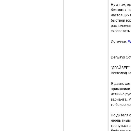
Ну а там, г
без каких-
настоящих м
быстрой гор
расположен
схлопотать 
Источник:
W
Derways Cow
“ДРАЙВЕР”
Всеволод К
Я давно хот
пригласили 
истинно рус
варианта. М
то более ло
Но дизеля о
неопытным в
тронуться с