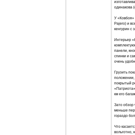
изготавлив
одинакова (
У «Ковбоя» 
Pajero) и в
кенгурин с 
Интерьер «
комплектующ
панели, кно
спинки и с
очень удобн
Грузить пок
положении, 
покрытый ре
«Патриота».
км его бага
Зато обзор 
меньше пер
гораздо бол
Что касаетс
вольготно, 