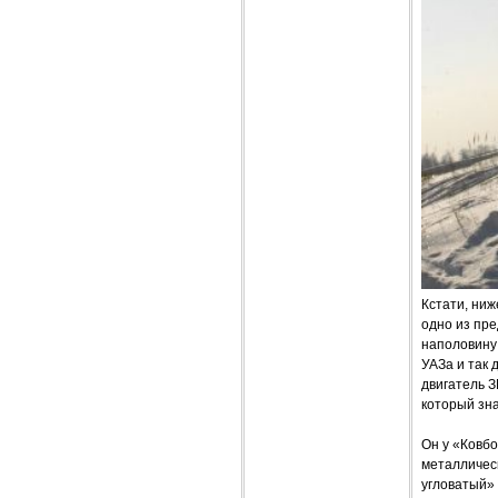
Кстати, ни
одно из пре
наполовину
УАЗа и так 
двигатель З
который зна
Он у «Ковбо
металлическ
угловатый» 