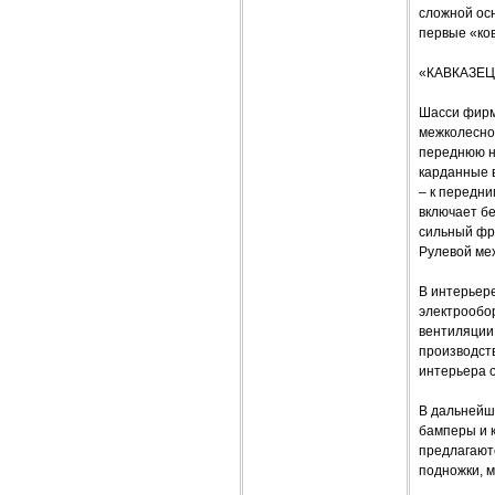
сложной осн
первые «ко
«КАВКАЗЕ
Шасси фирм
межколесно
переднюю не
карданные 
– к передни
включает бе
сильный фр
Рулевой мех
В интерьер
электрообо
вентиляции
производст
интерьера 
В дальнейш
бамперы и к
предлагаютс
подножки, м