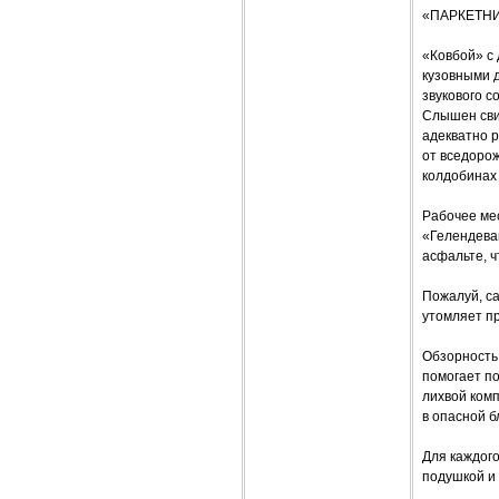
«ПАРКЕТНИ
«Ковбой» с 
кузовными 
звукового с
Слышен свис
адекватно р
от вседоро
колдобинах 
Рабочее мес
«Гелендеваг
асфальте, 
Пожалуй, са
утомляет пр
Обзорность
помогает по
лихвой комп
в опасной б
Для каждог
подушкой и