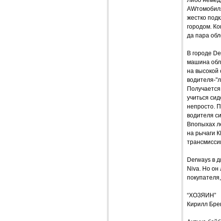
Либо немед
AWтомобиля
жестко под
городом. Ко
да пара об
В городе De
машина обл
на высокой 
водителя-"л
Получается,
учиться си
непросто. П
водителя с
Впопыхах ле
на рычаги К
трансмиссии
Derways в 
Niva. Но он
покупателя
“ХОЗЯИН”
Кирилл Брев