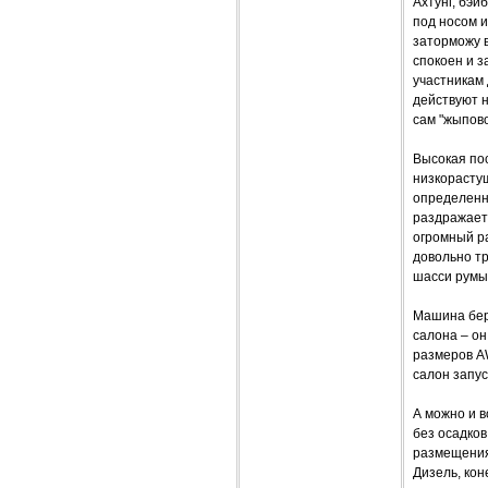
Ахтунг, бэй
под носом и
заторможу в
спокоен и з
участникам 
действуют н
сам "жыпов
Высокая по
низкорастущ
определенн
раздражает 
огромный р
довольно тр
шасси румын
Машина бер
салона – о
размеров A
салон запус
А можно и в
без осадков
размещения
Дизель, кон