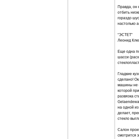
Правда, он 
отбить низк
гораздо шус
настолько а
“ЭСТЕТ”
Леонид Клю
Еще одна по
шасси (расх
стеклопласт
Гладкие куз
сделано! Ок
машины не о
которой пр
развязка с
Gelaendewag
на одной из
делает, пр
стекло выгл
Салон произ
смотрится э