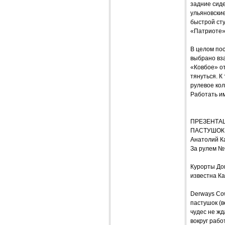
задние сиде
ульяновские
быстрой сту
«Патриоте»
В целом пос
выбрано вз
«Ковбое» о
тянуться. К
рулевое кол
Работать им
ПРЕЗЕНТАЦ
ПАСТУШОК,
Анатолий К
За рулем №
Курорты Дом
известна Ка
Derways Cow
пастушок (в
чудес не жд
вокруг рабо