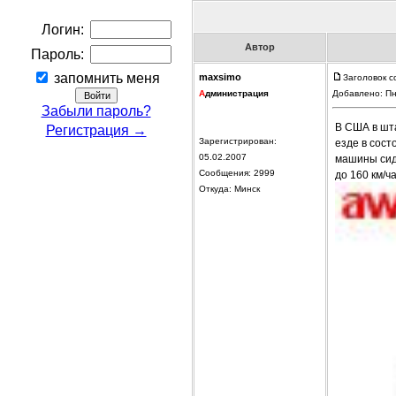
Логин:
Автор
Пароль:
запомнить меня
maxsimo
Заголовок с
А
дминистрация
Добавлено: Пн
Забыли пароль?
В США в шт
Регистрация →
Зарегистрирован:
езде в сост
05.02.2007
машины сиде
Сообщения: 2999
до 160 км/ч
Откуда: Минск