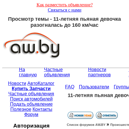
Как разместить объявление?
Связаться с нами
Просмотр темы - 11-летняя пьяная девочка
разогналась до 160 км/час
На
Частные
Новости
главную
объявления
партнеров
Новости
АвтоКаталог
FAQ
Пользователи
Групп
Купить Запчасти
Частные объявления
11-летняя пьяная девоч
Поиск автомобилей
Подать объявление
Полезное
Контакты
Форум
»
Авторизация
Список форумов АW.BY
Происшест