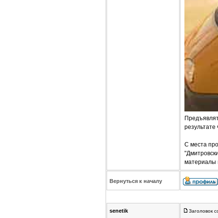
Предъявлят
результате 
С места пр
"Дмитровски
материалы 
Вернуться к началу
senetik
Заголовок с