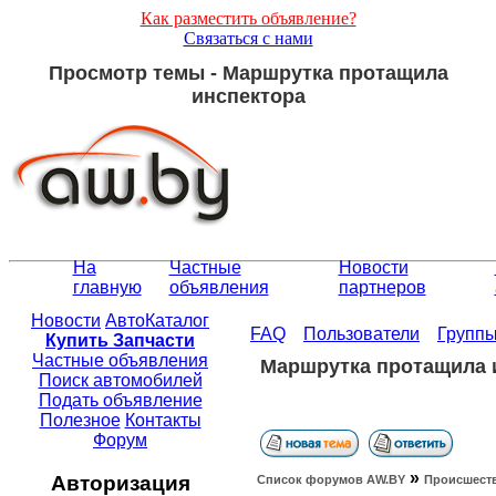
Как разместить объявление?
Связаться с нами
Просмотр темы - Маршрутка протащила
инспектора
На
Частные
Новости
главную
объявления
партнеров
Новости
АвтоКаталог
FAQ
Пользователи
Групп
Купить Запчасти
Частные объявления
Маршрутка протащила 
Поиск автомобилей
Подать объявление
Полезное
Контакты
Форум
»
Авторизация
Список форумов АW.BY
Происшест