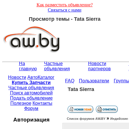
Как разместить объявление?
Связаться с нами
Просмотр темы - Tata Sierra
На
Частные
Новости
главную
объявления
партнеров
Новости
АвтоКаталог
FAQ
Пользователи
Групп
Купить Запчасти
Частные объявления
Tata Sierra
Поиск автомобилей
Подать объявление
Полезное
Контакты
Форум
»
Авторизация
Список форумов АW.BY
Индийские 