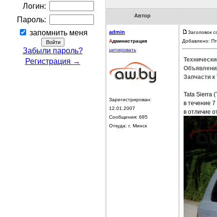
Логин:
Автор
Пароль:
запомнить меня
admin
Заголовок с
А
дминистрация
Добавлено: Пт
Забыли пароль?
цитировать
Технические
Регистрация →
Объявления
Запчасти к 
Tata Sierra
Зарегистрирован:
в течение 7
12.01.2007
в отличие о
Сообщения: 685
Откуда: г. Минск