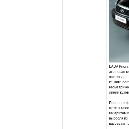
LADA Priora
это новая м
экстерьере 
крышка бага
геометричес
линий кузо
Priora при 
же это так
габаритам и
выросла из 
вазовцам пр