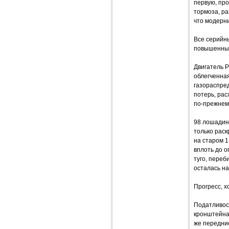
первую, про
тормоза, р
что модерн
Все серийн
повышенный
Двигатель P
облегченная
газораспре
потерь, рас
по-прежнему
98 лошадины
только раск
на старом 1
вплоть до о
туго, переб
осталась н
Прогресс, х
Податливост
кронштейнах
же передние