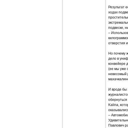
Результат е
ходах подве
простительн
экстремальн
подвеске, н
– Использо
килограммов
отверстия 
Но почему ж
дело в уни
конвейере 
(ее мы уже 
невесомый р
махачкалинс
И вроде бы 
журналистов
обернуться
Kalina, кот
оказывалис
– Автомобил
Удивительно
Павлович ра