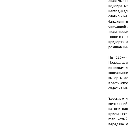
Знакомый п
подобратьс
накладку дв
словно и не
фиксации, н
описания!) 
диаметром 0
тянем вверх
придерживая
резиновыми 
На «126-м» 
Правда, для
индивидуаль
снимаем кол
вывертываем
пластиковом
сядет на ме
Здесь, в от
внутренний
натяжителе
прием. Посл
коленчатый
передаче. 