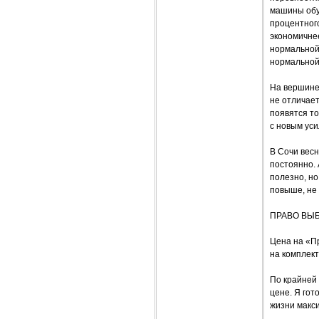
машины обу
процентног
экономичнее
нормальной
нормальной
На вершине 
не отличает
появятся то
с новым уси
В Сочи вес
постоянно.
полезно, но
повыше, не 
ПРАВО ВЫ
Цена на «Пр
на комплек
По крайней
цене. Я гот
жизни макси