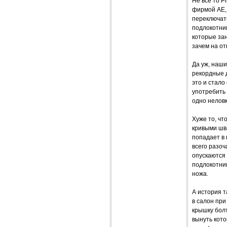
Не все то P
фирмой AE,
переключат
подлокотни
которые зан
зачем на о
Да уж, наши
рекордные 
это и стало
употребить
одно неловк
Хуже то, чт
кривыми шва
попадает в 
всего разо
опускаются 
подлокотник
ножа.
А история 
в салон при
крышку бол
вынуть кото