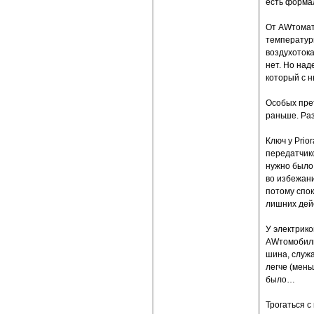
есть форма
От AWтомата
температуры
воздухотока
нет. Но над
который с 
Особых пре
раньше. Раз
Ключ у Prio
передатчик
нужно было 
во избежани
потому спо
лишних дейс
У электрико
AWтомобиль
шина, служ
легче (мень
было…
Трогаться 