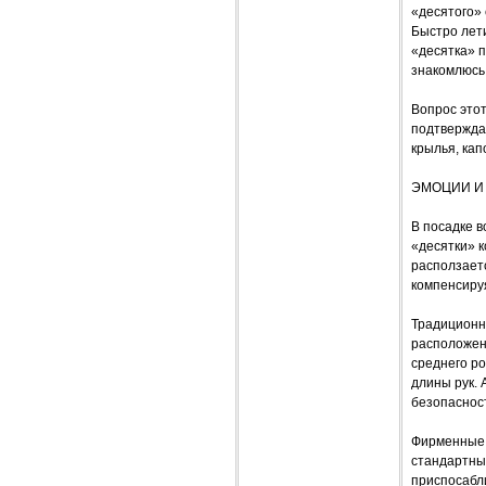
«десятого»
Быстро лети
«десятка» п
знакомлюсь
Вопрос этот
подтверждаю
крылья, кап
ЭМОЦИИ И
В посадке в
«десятки» 
расползаетс
компенсиру
Традиционн
расположени
среднего ро
длины рук. 
безопасност
Фирменные 
стандартный
приспосабл