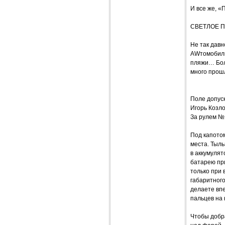
И все же, «
СВЕТЛОЕ 
Не так давн
AWтомобили
пляжи… Бол
много прошл
Поле допус
Игорь Козл
За рулем №
Под капотом
места. Тыль
в аккумулят
батарею при
только при
габаритного
делаете вп
пальцев на 
Чтобы добра