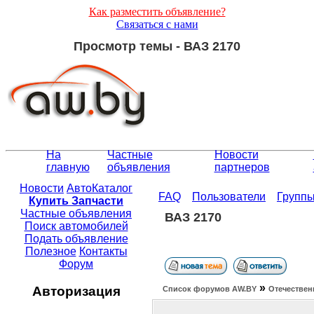
Как разместить объявление?
Связаться с нами
Просмотр темы - ВАЗ 2170
На
Частные
Новости
главную
объявления
партнеров
Новости
АвтоКаталог
FAQ
Пользователи
Групп
Купить Запчасти
Частные объявления
ВАЗ 2170
Поиск автомобилей
Подать объявление
Полезное
Контакты
Форум
»
Авторизация
Список форумов АW.BY
Отечествен