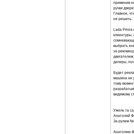
применив н
ручки двере
Главное, чт
не решить.
Lada Priora
клиентуры,
сомневающих
выбрать зн
за рекомен
двигателем,
дилеры, поч
Будет рекла
машина не у
тому момен
разрабатыва
видимому с
Ужель та с
Анатолий 
За рулем №
Анатолию Ф