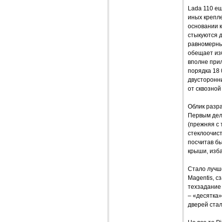
Lada 110 е
иных крепле
основании к
стыкуются д
равномерны
обещает изб
вполне прил
порядка 18 
двусторонн
от сквозной
Облик разр
Первым дел
(прежняя с 
стеклоочис
посчитав б
крыши, изба
Стало лучше
Magentis, с
техзадание 
– «десятка»
дверей ста