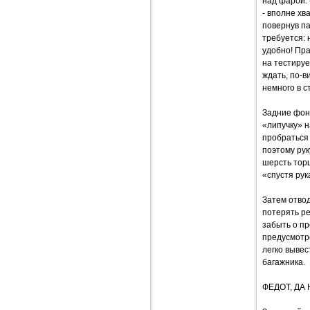
над фарой.
- вполне хв
повернув па
требуется:
удобно! Пра
на тестируе
ждать, по-в
немного в с
Задние фона
«липучку» н
пробраться 
поэтому рук
шерсть торц
«спустя рук
Затем отвод
потерять ре
забыть о пр
предусмотр
легко вывес
багажника.
ФЕДОТ, ДА 