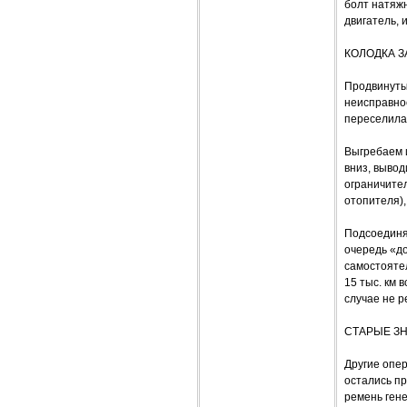
болт натяжн
двигатель, 
КОЛОДКА З
Продвинуты
неисправнос
переселилас
Выгребаем и
вниз, вывод
ограничител
отопителя),
Подсоединя
очередь «до
самостоятел
15 тыс. км 
случае не р
СТАРЫЕ З
Другие опер
остались пр
ремень гене