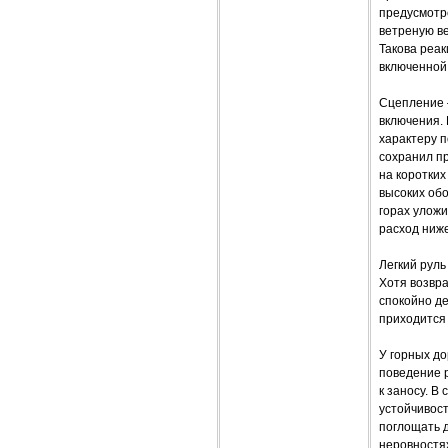
предусмотре
ветреную ве
Такова реа
включенной
Сцепление –
включения. 
характеру п
сохранил пр
на коротких
высоких об
горах уложи
расход ниже
Легкий рул
Хотя возвр
спокойно де
приходится 
У горных д
поведение 
к заносу. В
устойчивос
поглощать д
неровностя