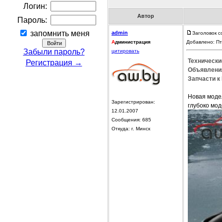
Логин:
Автор
Пароль:
запомнить меня
admin
Заголовок 
А
дминистрация
Добавлено: Пт
Забыли пароль?
цитировать
Технически
Регистрация →
Объявления
Запчасти к 
Новая модел
Зарегистрирован:
глубоко мо
12.01.2007
Сообщения: 685
Откуда: г. Минск