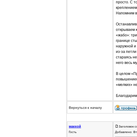
просто. С 
креплением,
Напомним в
Останавлив
открываем 
«жабо»: три
границе ст
наружной и 
из-за петли
стараясь не
него весь м
В целом «П
повышением 
«мелких» не
Благодарим
Вернуться к началу
маккой
Заголовок с
Гость
Добавлено: Вт