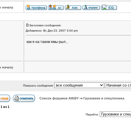
к началу
Заголовок сообщения:
Добавлено: Вс Дек 23, 2007 3:04 pm
как я на таком ямы рыл...
к началу
Показать сообщения:
Список форумов АW.BY
->
Грузовики и спецтехника
а
1
из
1
Перейти: