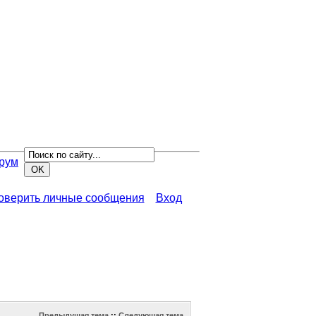
рум
роверить личные сообщения
Вход
Предыдущая тема
::
Следующая тема