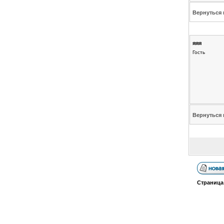
Вернуться 
яяя
Гость
Вернуться 
Страниц