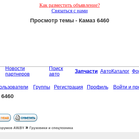
Как разместить объявление?
Связаться с нами
Просмотр темы - Камаз 6460
Новости
Поиск
Запчасти
АвтоКаталог
Фо
партнеров
авто
ользователи
Группы
Регистрация
Профиль
Войти и п
 6460
»
орумов АW.BY
Грузовики и спецтехника