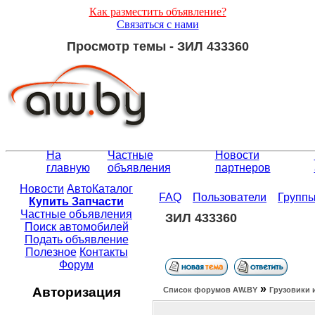
Как разместить объявление?
Связаться с нами
Просмотр темы - ЗИЛ 433360
На
Частные
Новости
главную
объявления
партнеров
Новости
АвтоКаталог
FAQ
Пользователи
Групп
Купить Запчасти
Частные объявления
ЗИЛ 433360
Поиск автомобилей
Подать объявление
Полезное
Контакты
Форум
»
Авторизация
Список форумов АW.BY
Грузовики 