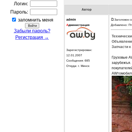
Логин:
Автор
Пароль:
запомнить меня
admin
Заголовок 
А
дминистрация
Добавлено: Пт
Забыли пароль?
Технически
Регистрация →
Объявления
Запчасти к
Зарегистрирован:
12.01.2007
Грузовые A
Сообщения: 685
зарубежъя.
Откуда: г. Минск
покупателей
AWтомобили