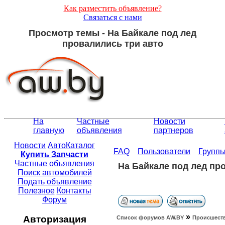
Как разместить объявление?
Связаться с нами
Просмотр темы - На Байкале под лед
провалились три авто
На
Частные
Новости
главную
объявления
партнеров
Новости
АвтоКаталог
FAQ
Пользователи
Групп
Купить Запчасти
Частные объявления
На Байкале под лед пр
Поиск автомобилей
Подать объявление
Полезное
Контакты
Форум
»
Авторизация
Список форумов АW.BY
Происшест