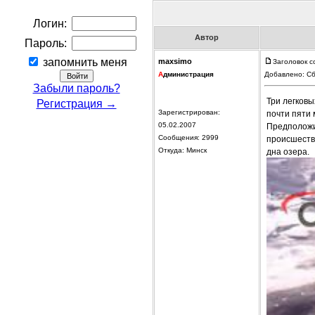
Логин:
Автор
Пароль:
запомнить меня
maxsimo
Заголовок с
А
дминистрация
Добавлено: Сб
Забыли пароль?
Три легковы
Регистрация →
Зарегистрирован:
почти пяти 
05.02.2007
Предположи
Сообщения: 2999
происшеств
Откуда: Минск
дна озера.