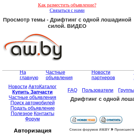
Как разместить объявление?
Связаться с нами
Просмотр темы - Дрифтинг с одной лошадиной
силой. ВИДЕО
На
Частные
Новости
главную
объявления
партнеров
Новости
АвтоКаталог
FAQ
Пользователи
Групп
Купить Запчасти
Частные объявления
Дрифтинг с одной лош
Поиск автомобилей
Подать объявление
Полезное
Контакты
Форум
»
Авторизация
Список форумов АW.BY
Происшест