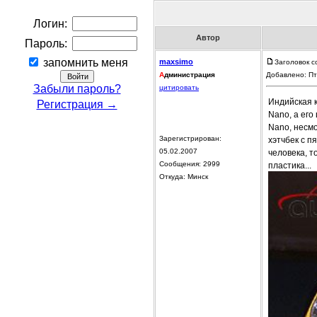
Логин:
Автор
Пароль:
запомнить меня
maxsimo
Заголовок с
А
дминистрация
Добавлено: Пт
Забыли пароль?
цитировать
Индийская 
Регистрация →
Nano, а его
Nano, несм
Зарегистрирован:
хэтчбек с п
05.02.2007
человека, т
Сообщения: 2999
пластика...
Откуда: Минск