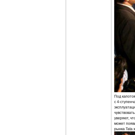
Под капотом
с 4-ступенч
эксплуатац
чувствовать
уверяют, чт
может появи
рынка Tata 