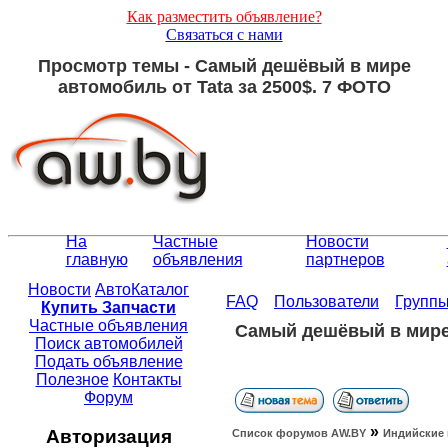
Как разместить объявление?
Связаться с нами
Просмотр темы - Самый дешёвый в мире
автомобиль от Tata за 2500$. 7 ФОТО
На
Частные
Новости
главную
объявления
партнеров
Новости
АвтоКаталог
FAQ
Пользователи
Групп
Купить Запчасти
Частные объявления
Самый дешёвый в мире 
Поиск автомобилей
Подать объявление
Полезное
Контакты
Форум
»
Авторизация
Список форумов АW.BY
Индийские 