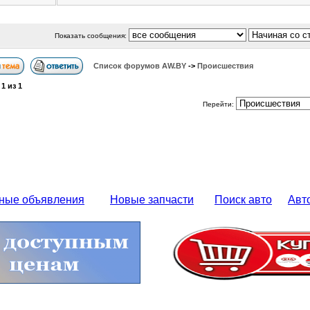
Показать сообщения:
Список форумов АW.BY
->
Происшествия
а
1
из
1
Перейти:
ные объявления
Новые запчасти
Поиск авто
Авт