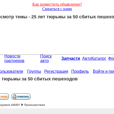
Как разместить объявление?
Связаться с нами
смотр темы - 25 лет тюрьмы за 50 сбитых пешех
Новости
Поиск
Запчасти
АвтоКаталог
Фо
партнеров
авто
ользователи
Группы
Регистрация
Профиль
Войти и п
т тюрьмы за 50 сбитых пешеходов
»
орумов АW.BY
Происшествия