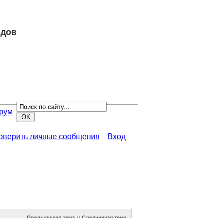
одов
рум
роверить личные сообщения
Вход
Предыдущая тема
::
Следующая тема