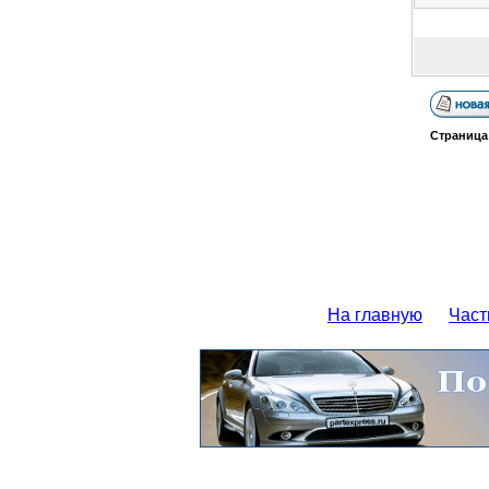
Страниц
На главную
Част