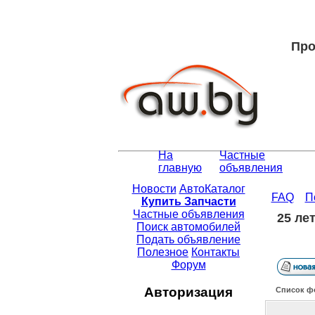
Про
На
Частные
главную
объявления
Новости
АвтоКаталог
FAQ
П
Купить Запчасти
Частные объявления
25 ле
Поиск автомобилей
Подать объявление
Полезное
Контакты
Форум
Авторизация
Список ф