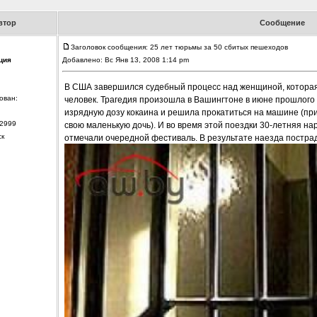
втор
Сообщение
Заголовок сообщения: 25 лет тюрьмы за 50 сбитых пешеходов
ция
Добавлено: Вс Янв 13, 2008 1:14 pm
В США завершился судебный процесс над женщиной, которая 
ован:
человек. Трагедия произошла в Вашингтоне в июне прошлого 
изрядную дозу кокаина и решила прокатиться на машине (при
2999
свою маленькую дочь). И во время этой поездки 30-летняя на
ск
отмечали очередной фестиваль. В результате наезда пострада