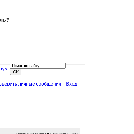
ель?
рум
роверить личные сообщения
Вход
Предыдущая тема
::
Следующая тема