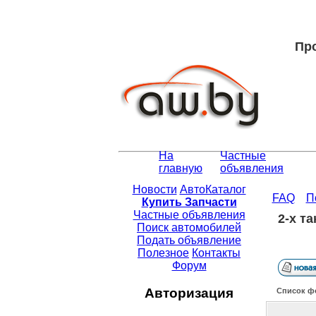
Про
На
Частные
главную
объявления
Новости
АвтоКаталог
FAQ
П
Купить Запчасти
Частные объявления
2-x т
Поиск автомобилей
Подать объявление
Полезное
Контакты
Форум
Авторизация
Список ф