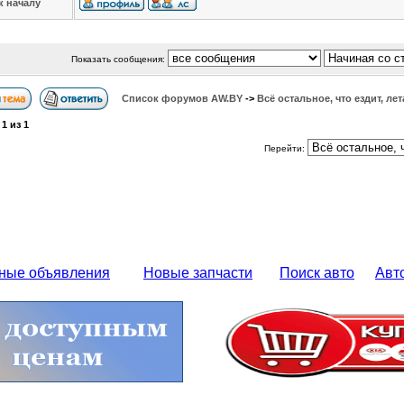
к началу
Показать сообщения:
Список форумов АW.BY
->
Всё остальное, что ездит, лет
а
1
из
1
Перейти:
ные объявления
Новые запчасти
Поиск авто
Авт