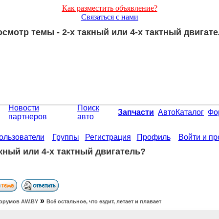
Как разместить объявление?
Связаться с нами
смотр темы - 2-x такный или 4-х тактный двигат
Новости
Поиск
Запчасти
АвтоКаталог
Фо
партнеров
авто
ользователи
Группы
Регистрация
Профиль
Войти и п
акный или 4-х тактный двигатель?
»
орумов АW.BY
Всё остальное, что ездит, летает и плавает