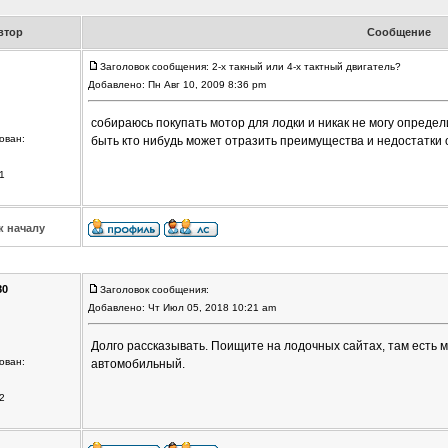
втор
Сообщение
Заголовок сообщения: 2-x такный или 4-х тактный двигатель?
Добавлено: Пн Авг 10, 2009 8:36 pm
собираюсь покупать мотор для лодки и никак не могу определи
ован:
быть кто нибудь может отразить преимущества и недостатки 
1
к началу
80
Заголовок сообщения:
Добавлено: Чт Июл 05, 2018 10:21 am
Долго рассказывать. Поищите на лодочных сайтах, там есть 
ован:
автомобильный.
2