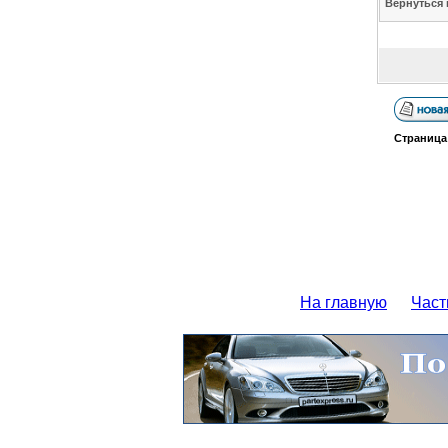
Вернуться 
Страниц
На главную
Част