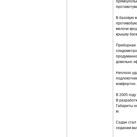
прямоуголь
противотум
В базовую 
противобук
мелочи вро
крышку баг
Приборная п
спидометром
продуманно 
довольно э
Неплохо уда
подлокотни
комфортно.
В 2005 год
В разработ
Габариты но
м.
Седан стал
седанам вал