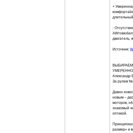
+ Умеренна
комфортабе
длительный 
- Отсутстви
AWтомобиля
двигатель, 
Источник:
W
ВЫБИРАЕМ 
УМЕРЕННО
Александр 
За рулем №
Давно извес
новым – дер
моторов, об
знакомый ч
оптикой.
Принципиал
размер» и 