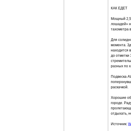
КАК ЕДЕТ
Мощный 2,5
лошадей» н
тахометра в
Для солидн
момента. З
находится в
до отметки 
стремительн
разных по х
Подвеска A
поперхнувши
раскачкой.
Хорошие об
городе. Рад
пролетающи
отдыхать, 
Источник:
W