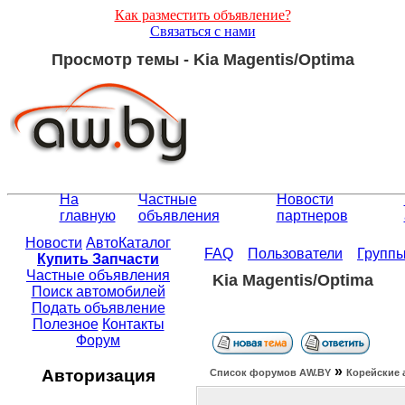
Как разместить объявление?
Связаться с нами
Просмотр темы - Kia Magentis/Optima
На
Частные
Новости
главную
объявления
партнеров
Новости
АвтоКаталог
FAQ
Пользователи
Групп
Купить Запчасти
Частные объявления
Kia Magentis/Optima
Поиск автомобилей
Подать объявление
Полезное
Контакты
Форум
»
Авторизация
Список форумов АW.BY
Корейские 