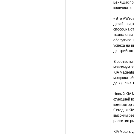
ценящих пре
количество 
«Это AWтом
дизайна и, 
способна о
технологии 
обслуживан
успеха на р
дистрибьюто
В соответст
максимум во
KIA Magenti
мощность бе
до 7,8 л на
Новый KIA 
функцией в
компьютер 
Сегодня KI
высоким рез
развитие р
KIA Motors 