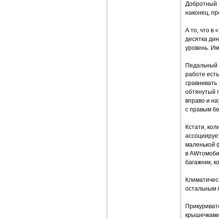
Добротный 
наконец, пр
А то, что в
десятка дин
уровень. Им
Педальный у
работе ест
сравнивать 
обтянутый г
вправо и на
с правым бе
Кстати, ко
ассоциируе
маленькой ф
в AWтомоби
багажник, 
Климатическ
остальным 
Прикуриват
крышечками