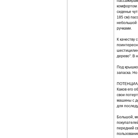
пассажирам
комфортом 
сиденье чут
185 см) пас
небольшой 
ручками.
К качеству 
поинтересне
шестицилинд
дерево". В 
Под крышко
запаска. Но
ПОТЕНЦИА
Каков его 
свои потерт
машины с до
для послед
Большой, м
покупателе
передний св
пользовании