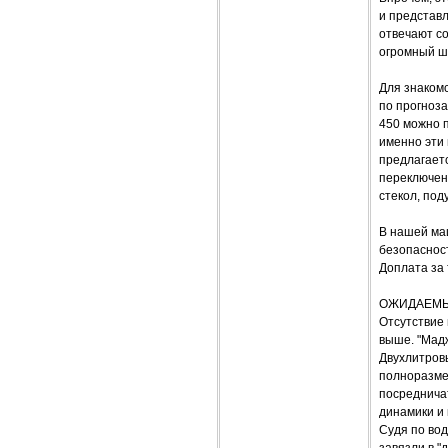
и представл
отвечают со
огромный ш
Для знаком
по прогноза
450 можно 
именно эти
предлагаетс
переключен
стекол, под
В нашей ма
безопаснос
Доплата за 
ОЖИДАЕМ
Отсутствие
выше. "Мадж
Двухлитров
полноразмер
посреднича
динамики и 
Судя по вод