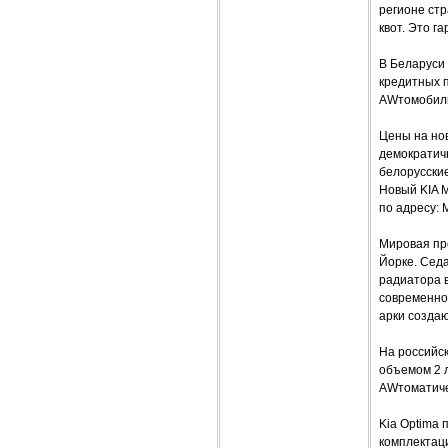
регионе стр
квот. Это 
В Беларуси
кредитных 
AWтомобили
Цены на нов
демократич
белорусские
Новый KIA 
по адресу: М
Мировая пр
Йорке. Сед
радиатора 
современно
арки создаю
На российск
объемом 2 л 
AWтоматиче
Kia Optima 
комплектаци