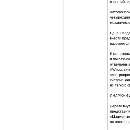
внешний ви
Автомобиль
четырехцили
механическ
Цена «Мадже
внести пре
разумеется)
В минимальн
и пассажира
отделанные 
AWтоматиче
электроприв
система кон
из легкого с
СНАРУЖИ 
Дерево вну
представите
«Маджентис»
на настоящ