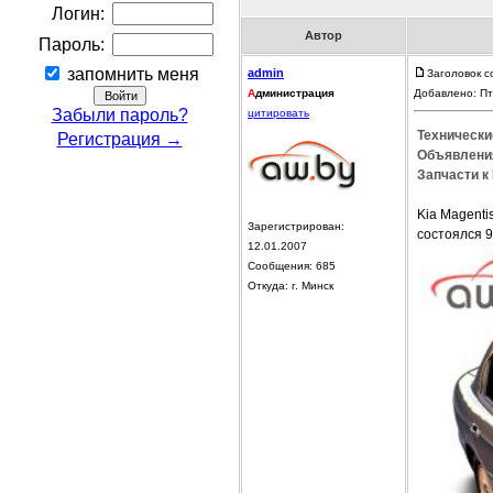
Логин:
Автор
Пароль:
запомнить меня
admin
Заголовок с
А
дминистрация
Добавлено: Пт
Забыли пароль?
цитировать
Технические
Регистрация →
Объявления
Запчасти к 
Kia Magent
Зарегистрирован:
состоялся 
12.01.2007
Сообщения: 685
Откуда: г. Минск