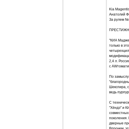
Kia Magen
Анатолий 
За рулем №
ПРЕСТИЖН
"КИА Мадже
только в эт
четырехцили
модификаци
2,4 л. Росс
с AWтомати
По замыслу 
"благородны
Шекспира, с
ведь пурпур
С техническ
"Хёндэ" и К
совместных 
поколения.
дверные пр
Впрочем, эт