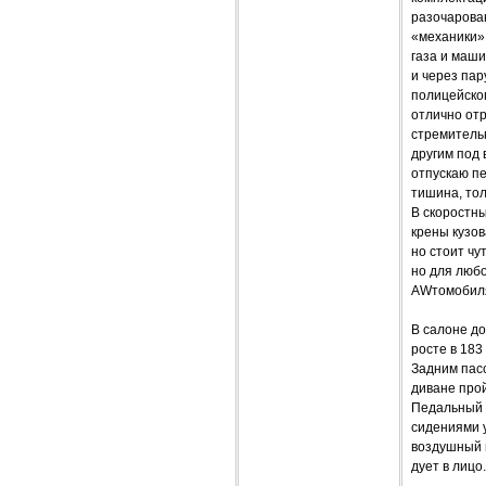
разочарован
«механики»,
газа и маши
и через пар
полицейског
отлично от
стремительн
другим под 
отпускаю пе
тишина, тол
В скоростн
крены кузов
но стоит чу
но для люб
AWтомобиля
В салоне до
росте в 183
Задним пас
диване прой
Педальный 
сидениями 
воздушный 
дует в лицо.