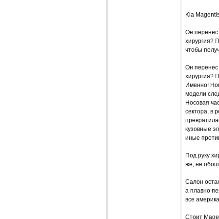
Kia Magentis
Он перенес 
хирургия? 
чтобы получ
Он перенес 
хирургия? 
Именно! Нов
модели след
Носовая ча
сектора, в 
превратилас
кузовные эл
иные проти
Под руку хи
же, не обо
Салон оста
а плавно пе
все америк
Стоит Magen