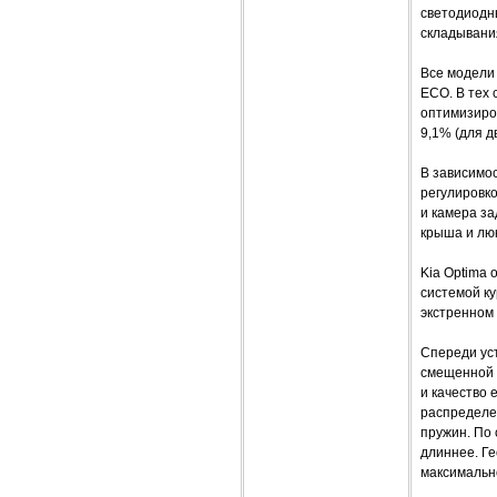
светодиодн
складывани
Все модели
ECO. В тех 
оптимизиров
9,1% (для дв
В зависимо
регулировко
и камера за
крыша и люк
Kia Optima 
системой к
экстренном
Спереди ус
смещенной 
и качество
распределе
пружин. По
длиннее. Г
максимальн