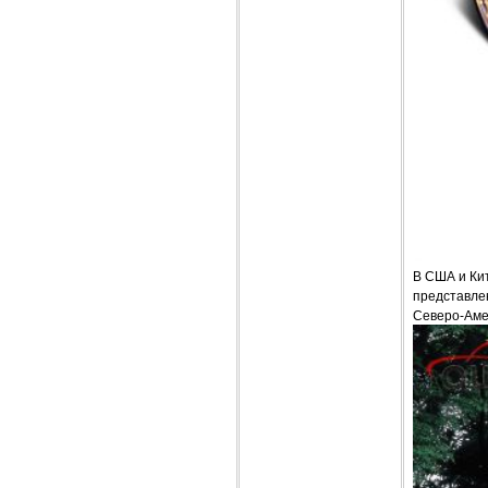
В США и Ки
представле
Северо-Аме