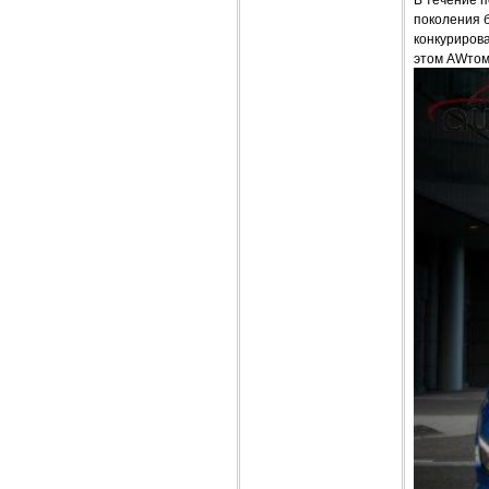
поколения б
конкурирова
этом AWтомо