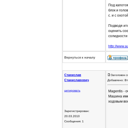
Под капото
блок и голо
с. и с охот
Подводя ито
оценить соо
солидности
http://www.a
Вернуться к началу
Станислав
Заголовок с
Станиславович
Добавлено: Вт
цитировать
Magentis - 
Машина име
ходовым воо
Зарегистрирован:
20.03.2010
Сообщения: 1