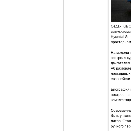
Седан Kia O
выпускаемы
Hyundai Son
просторном
На модели 
контроля ку
двигателем.
V6 разгоняе
лошадиных с
европейски
Биография 
построена н
комплектаци
Современная
быть устано
литра. Ста
ручного пе