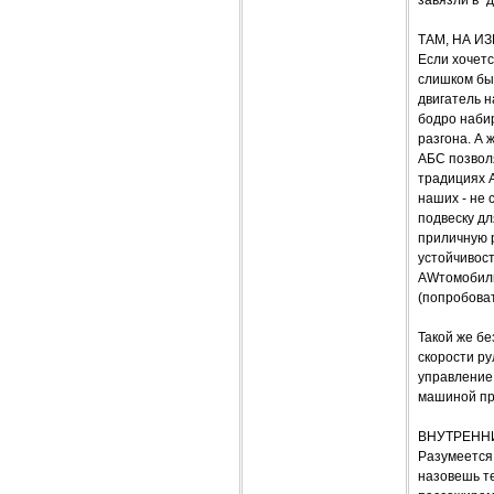
завязли в "
ТАМ, НА И
Если хочетс
слишком бы
двигатель н
бодро набир
разгона. А
АБС позвол
традициях A
наших - не 
подвеску дл
приличную 
устойчивост
AWтомобиль
(попробоват
Такой же б
скорости ру
управление 
машиной про
ВНУТРЕНН
Разумеется,
назовешь те