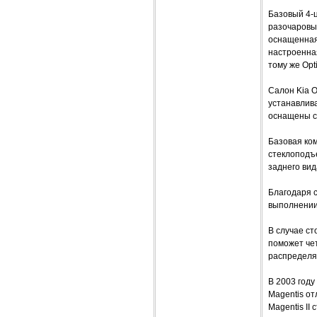
Базовый 4-
разочаровыв
оснащенная 
настроенна
тому же Op
Салон Kia O
устанавлив
оснащены с
Базовая ко
стеклоподъ
заднего вид
Благодаря 
выполнении
В случае с
поможет че
распределя
В 2003 год
Magentis от
Magentis II