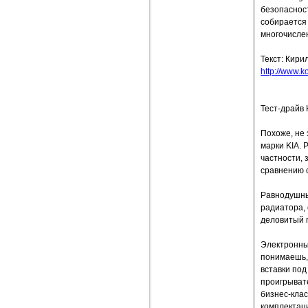
безопасност
собирается 
многочисле
Текст: Кири
http://www.ko
Тест-драйв K
Похоже, не
марки KIA. 
частности, 
сравнению с
Равнодушным
радиатора, 
деловитый 
Электронные
понимаешь, 
вставки под
проигрывате
бизнес-клас
комплектаци