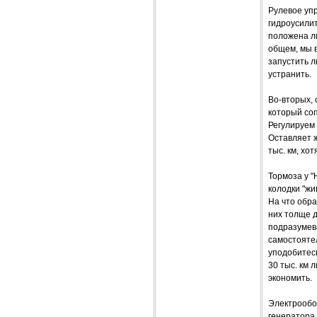
Рулевое упр
гидроусилит
положена ли
общем, мы 
запустить л
устранить.
Во-вторых, 
который соп
Регулируем 
Оставляет ж
тыс. км, хо
Тормоза у "
колодки "жи
На что обра
них толще д
подразумев
самостоятел
уподобитес
30 тыс. км 
экономить.
Электрообо
генератора.