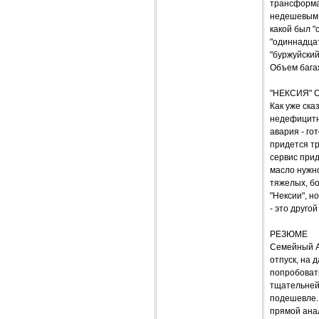
трансформа
недешевым р
какой был "
"одиннадца
"буржуйский
Объем багаж
"НЕКСИЯ" 
Как уже ска
недефицитны
авария - го
придется т
сервис прид
масло нужно
тяжелых, бо
"Нексии", н
- это другой
РЕЗЮМЕ
Семейный AW
отпуск, на 
попробовать
тщательней 
подешевле. 
прямой анал