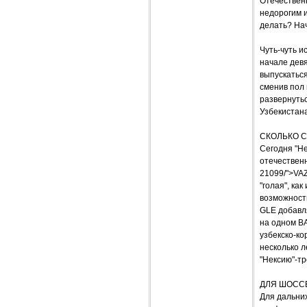
Отечественн
недорогим и
делать? Нач
Чуть-чуть и
начале девя
выпускаться
сменив пол 
развернутьс
Узбекистан
СКОЛЬКО С
Сегодня "Не
отечественн
21099/">VAZ
"голая", ка
возможность
GLE добавля
на одном ВА
узбекско-ко
несколько л
"Нексию"-тр
ДЛЯ ШОСС
Для дальних