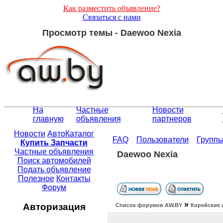
Как разместить объявление?
Связаться с нами
Просмотр темы - Daewoo Nexia
На
Частные
Новости
главную
объявления
партнеров
Новости
АвтоКаталог
FAQ
Пользователи
Групп
Купить Запчасти
Частные объявления
Daewoo Nexia
Поиск автомобилей
Подать объявление
Полезное
Контакты
Форум
»
Авторизация
Список форумов АW.BY
Корейские 