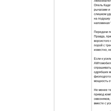
Любознатель
Опель Кадет
рычагами и 
слишком удо
на подушку 
напоминая "
Передачи п
Правда, при
ворсистого 
порой с тре
известно, н
Если к усил
AWтомобиле
спрашивать: 
одрябших мы
физподготов
мощность от
Не менее те
привод ком
сквозняков,
вместе с у