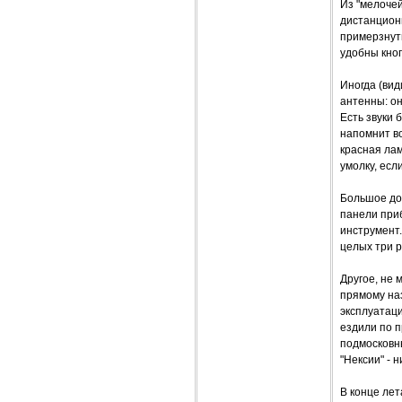
Из "мелоче
дистанционн
примерзнуть
удобны кноп
Иногда (вид
антенны: он
Есть звуки 
напомнит во
красная лам
умолку, есл
Большое дос
панели приб
инструмент.
целых три 
Другое, не 
прямому на
эксплуатаци
ездили по п
подмосковны
"Нексии" - 
В конце лет