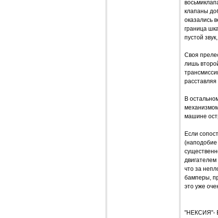
восьмиклапа
клапаны доб
оказались в
граница шк
пустой звук
Своя прелес
лишь второ
трансмисси
расставляя 
В остальном
механизмом
машине остр
Если сопос
(наподобие 
существенн
двигателем 
что за непл
бамперы, пр
это уже оч
"НЕКСИЯ"-