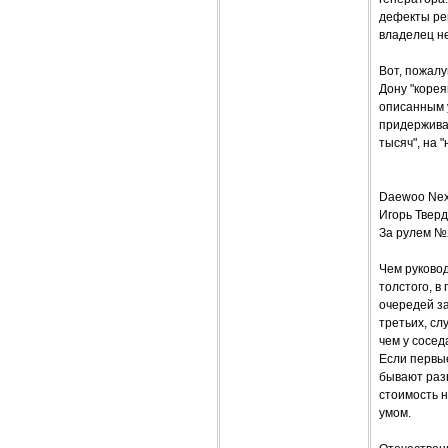
дефекты рег
владелец не
Вот, пожалуй
Дону "корея
описанным у
придерживаю
тысяч", на 
Daewoo Ne
Игорь Твер
За рулем №
Чем руково
толстого, в
очередей за
третьих, сл
чем у сосед
Если первые
бывают разн
стоимость 
умом.