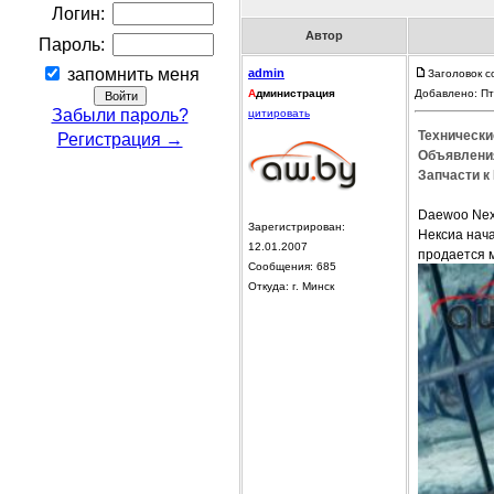
Логин:
Автор
Пароль:
запомнить меня
admin
Заголовок с
А
дминистрация
Добавлено: Пт
Забыли пароль?
цитировать
Технически
Регистрация →
Объявления
Запчасти к
Daewoo Nex
Зарегистрирован:
Нексиа нача
12.01.2007
продается 
Сообщения: 685
Откуда: г. Минск