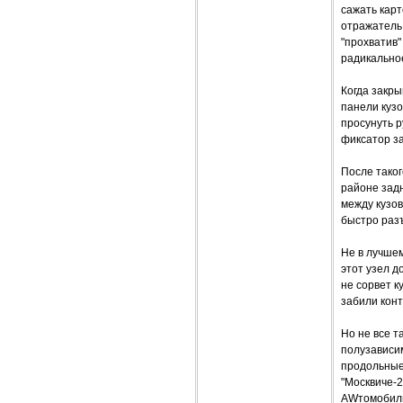
сажать карт
отражатель,
"прохватив"
радикальное
Когда закры
панели кузо
просунуть р
фиксатор з
После тако
районе задн
между кузов
быстро раз
Не в лучшем
этот узел д
не сорвет к
забили конт
Но не все т
полузависим
продольные 
"Москвиче-
AWтомобиль 