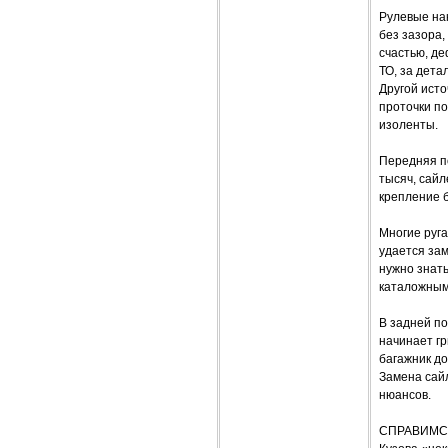
Рулевые на
без зазора,
счастью, де
ТО, за дета
Другой исто
проточки п
изоленты.
Передняя п
тысяч, сайл
крепление б
Многие руг
удается за
нужно знать
каталожным
В задней по
начинает гр
багажник д
Замена сайл
нюансов.
СПРАВИМС