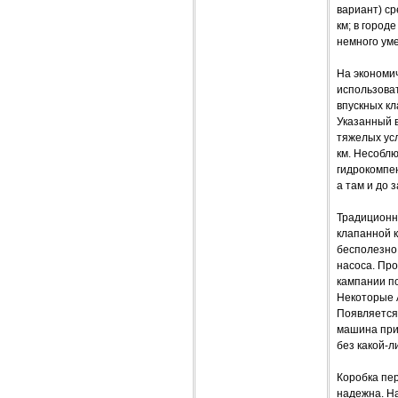
вариант) ср
км; в город
немного уме
На экономи
использоват
впускных кл
Указанный в
тяжелых усл
км. Несобл
гидрокомпе
а там и до 
Традиционны
клапанной к
бесполезно 
насоса. Про
кампании по
Некоторые 
Появляется 
машина прих
без какой-л
Коробка пер
надежна. На