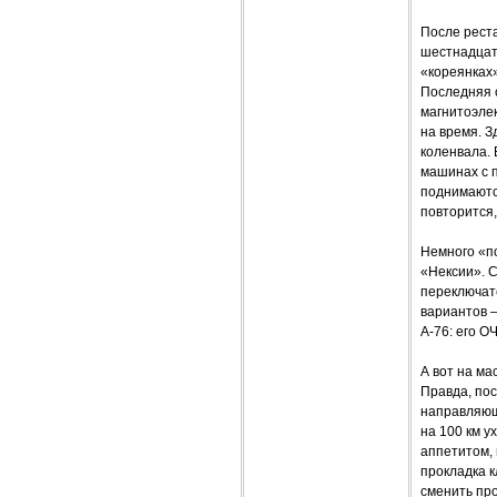
После реста
шестнадцат
«кореянках»
Последняя 
магнитоэлек
на время. З
коленвала. 
машинах с п
поднимаютс
повторится,
Немного «п
«Нексии». С
переключат
вариантов –
А-76: его О
А вот на ма
Правда, пос
направляющ
на 100 км у
аппетитом, 
прокладка к
сменить про