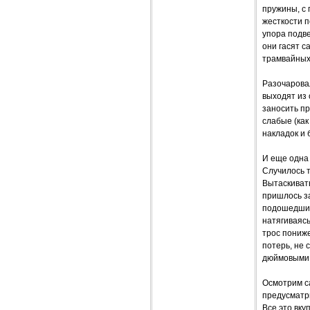
пружины, с
жесткости п
упора подве
они гасят 
трамвайных 
Разочарова
выходят из 
заносить пр
слабые (как
накладок и 
И еще одна 
Случилось т
Вытаскивать
пришлось за
подошедший 
натягиваяс
трос пониже
потерь, не 
дюймовыми 
Осмотрим са
предусматри
Все это вку