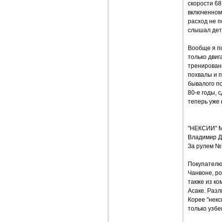
скорости 68
включенном 
расход не п
слышал дет
Вообще я п
только двиг
тренированн
похвалы и п
бывалого по
80-е годы, 
теперь уже 
"НЕКСИИ"
Владимир 
За рулем №
Покупателю 
Чанвоне, ро
также из ко
Асаке. Раз
Корее "некс
только узбе