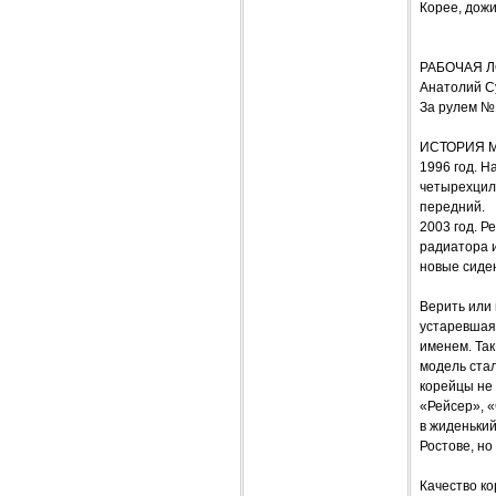
Корее, дожи
РАБОЧАЯ 
Анатолий С
За рулем №
ИСТОРИЯ 
1996 год. Н
четырехцили
передний.
2003 год. Р
радиатора 
новые сиден
Верить или 
устаревшая 
именем. Так
модель стал
корейцы не
«Рейсер», «
в жиденький
Ростове, но
Качество ко