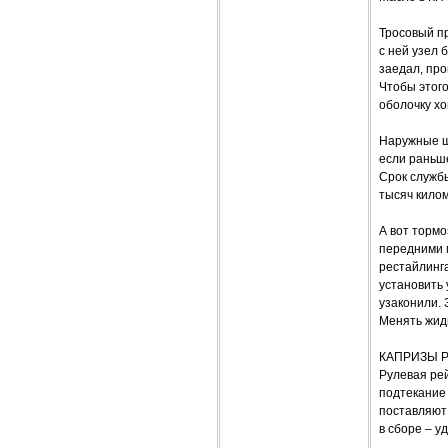
Тросовый п
с ней узел 
заедал, про
Чтобы этого
оболочку хо
Наружные ш
если раньш
Срок службы
тысяч кило
А вот торм
передними 
рестайлинг
установить 
узаконили. 
Менять жидк
КАПРИЗЫ 
Рулевая рей
подтекание 
поставляют 
в сборе – у