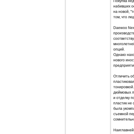
Покупка нед
набивших о
на новой, 
том, что лю
Daewoo Nex
производств
соответству
многолетней
опций.
Однако нахо
нового ино
предприяти
Отличить о
пластиковая
тонировкой.
дюймовых л
и отделку п
пластик не 
была укомп
съемной пе
сомнительн
Наиглавней