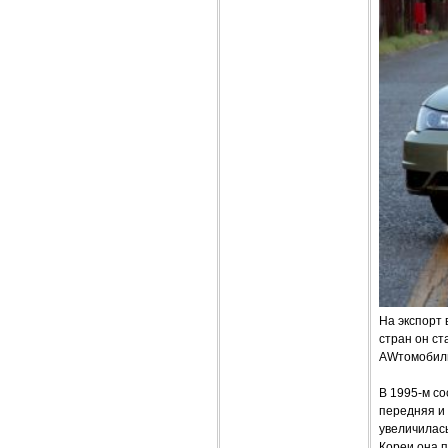
На экспорт 
стран он ст
AWтомобили
В 1995-м со
передняя и 
увеличилас
Кореи она п