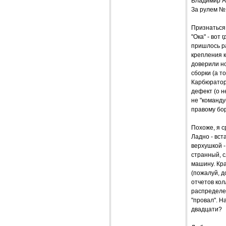
Владимир 
За рулем №
Признаться,
"Ока" - вот
пришлось р
крепления к
доверили но
сборки (а т
Карбюратора
дефект (о н
не "команду
правому бо
Похоже, я ср
Ладно - вст
верхушкой -
странный, с
машину. Кра
(пожалуй, д
отчетов кол
распределен
"провал". Н
двадцати?