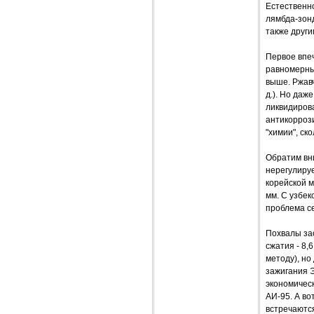
Естественно
лямбда-зон
также друг
Первое впе
равномерные
выше. Ржавч
д.). Но даж
ликвидиров
антикоррози
"химии", ско
Обратим вни
нерегулируе
корейской м
мм. С узбек
проблема се
Похвалы зас
сжатия - 8,
методу), н
зажигания Э
экономичес
АИ-95. А во
встречаютс