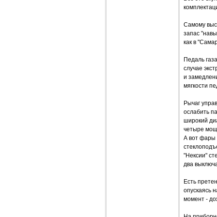
комплектаци
Самому высо
запас "навы
как в "Сама
Педаль газа
случае экст
и замедлени
мягкости п
Рычаг управ
ослабить па
широкий ди
четыре мощн
А вот фары 
стеклоподъе
"Нексии" ст
два выключа
Есть претен
опускаясь н
момент - до
На приборно