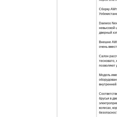
Сборку AWт
Узбекистан
Daewoo Nex
невысокой ц
дверный хэ
Внешне AWт
очень вмес
Салон расс
тесновато, 
позволяют у
Модель име
оборудовани
внутренней 
Соответстве
брусья в дв
электроприв
колесах, ко
безопаснос