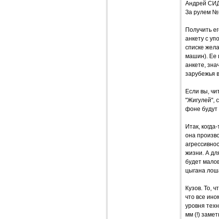
Андрей СИ
За рулем №
Получить ег
анкету с уп
списке жела
машин). Ее 
анкете, зна
зарубежья в
Если вы, чи
"Жигулей", 
фоне будут
Итак, когда
она произво
агрессивно
жизни. А д
будет малов
цыгана лош
Кузов. То, 
что все ино
уровня техн
мм (!) заме