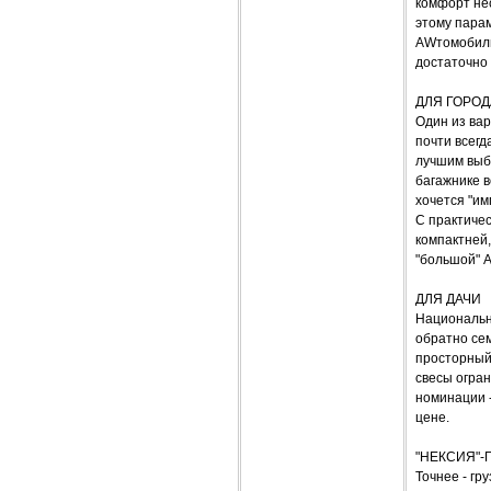
комфорт нес
этому парам
AWтомобиль 
достаточно
ДЛЯ ГОРОД
Один из вар
почти всегд
лучшим выбо
багажнике в
хочется "им
С практичес
компактней,
"большой" 
ДЛЯ ДАЧИ
Национальн
обратно сем
просторный
свесы огра
номинации -
цене.
"НЕКСИЯ"-
Точнее - гр