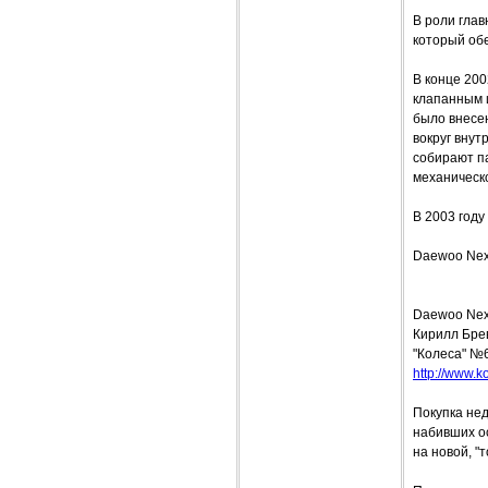
В роли глав
который об
В конце 200
клапанным 
было внесен
вокруг вну
собирают па
механическ
В 2003 году
Daewoo Nex
Daewoo Nex
Кирилл Бре
"Колеса" №
http://www.ko
Покупка нед
набивших о
на новой, "