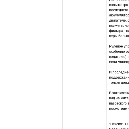
вольтметра.
последнего
аккумулятор
двигателе,
получить че
фильтра - н
веры больш
Рулевое упр
особенно оц
водителю) 
если маневр
И последнее
поддержания
только цена.
В заключени
вид на жите
вазовского 
посмотрим -
"Нексия".