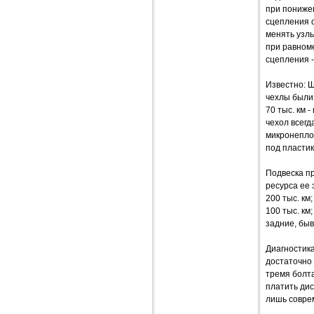
при пониже
сцепления с
менять узлы
при равноме
сцепления -
Известно: Ш
чехлы были
70 тыс. км 
чехол всегд
микронеплот
под пластик
Подвеска п
ресурса ее 
200 тыс. км
100 тыс. км
задние, быва
Диагностика
достаточно 
тремя болта
платить дис
лишь совре