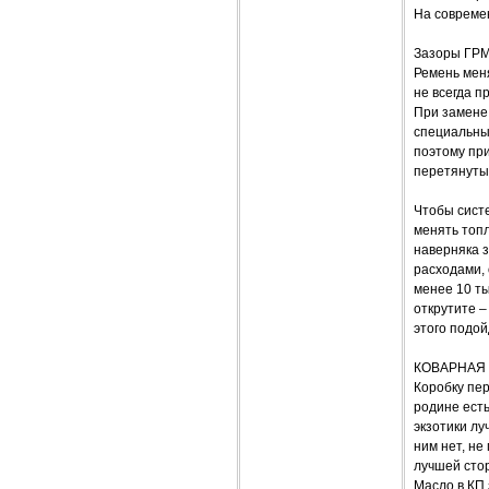
На современ
Зазоры ГРМ
Ремень мен
не всегда п
При замене 
специальных
поэтому пр
перетянутый
Чтобы сист
менять топл
наверняка 
расходами, 
менее 10 ты
открутите –
этого подо
КОВАРНАЯ
Коробку пе
родине ест
экзотики лу
ним нет, не
лучшей стор
Масло в КП 