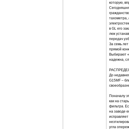
которую, вп
Сегодняшня
гражданство
тахометра,
электростек
в GL его за
люк устана
передач уз
За семь ле
прямой кон
Выбирают «Н
надежна, с
РАСПРЕДЕ
До недавне
G15MF – бл
своеобразн
Поначалу эт
как на стар
фильтра. Е
на заводе е
исправляет
неэтилирова
угла опереж