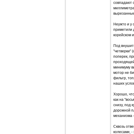
совпадают 
миллиметра
вырезанные 
Неужто и у 
приметили д
корейском и
Под внушите
"четверки" 
поперек, пр
проходящей 
минимуму ви
мотор не би
фильтр, топ
наших усло
Хорошо, что
как на "вос
снизу, под 
дорожной пл
механизма -
Сквозь отве
колесами, -