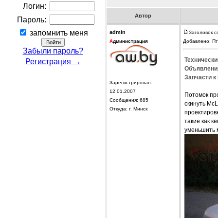
Логин:
Автор
Пароль:
запомнить меня
admin
Заголовок 
А
дминистрация
Добавлено: Пт
Забыли пароль?
Технически
Регистрация →
Объявления
Запчасти к
Зарегистрирован:
12.01.2007
Потомок пр
Сообщения: 685
скинуть McL
Откуда: г. Минск
проектиров
такие как к
уменьшить 