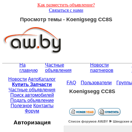
Как разместить объявление?
Связаться с нами
Просмотр темы - Koenigsegg CC8S
На
Частные
Новости
главную
объявления
партнеров
Новости
АвтоКаталог
FAQ
Пользователи
Групп
Купить Запчасти
Частные объявления
Koenigsegg CC8S
Поиск автомобилей
Подать объявление
Полезное
Контакты
Форум
»
Авторизация
Список форумов АW.BY
Шведские а