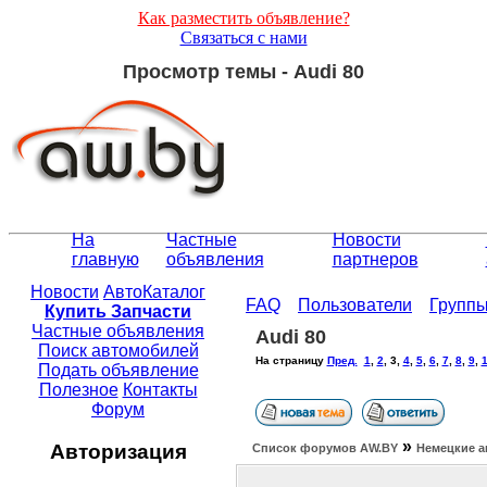
Как разместить объявление?
Связаться с нами
Просмотр темы - Audi 80
На
Частные
Новости
главную
объявления
партнеров
Новости
АвтоКаталог
FAQ
Пользователи
Групп
Купить Запчасти
Частные объявления
Audi 80
Поиск автомобилей
На страницу
Пред.
1
,
2
,
3
,
4
,
5
,
6
,
7
,
8
,
9
,
Подать объявление
Полезное
Контакты
Форум
»
Авторизация
Список форумов АW.BY
Немецкие а