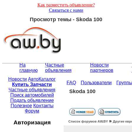
Как разместить объявление?
Связаться с нами
Просмотр темы - Skoda 100
На
Частные
Новости
главную
объявления
партнеров
Новости
АвтоКаталог
FAQ
Пользователи
Групп
Купить Запчасти
Частные объявления
Skoda 100
Поиск автомобилей
Подать объявление
Полезное
Контакты
Форум
»
Авторизация
Список форумов АW.BY
Другие евр