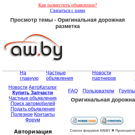
Как разместить объявление?
Связаться с нами
Просмотр темы - Оригинальная дорожная
разметка
На
Частные
Новости
главную
объявления
партнеров
Новости
АвтоКаталог
FAQ
Пользователи
Групп
Купить Запчасти
Частные объявления
Оригинальная дорожна
Поиск автомобилей
Подать объявление
Полезное
Контакты
Форум
»
Авторизация
Список форумов АW.BY
Происшест